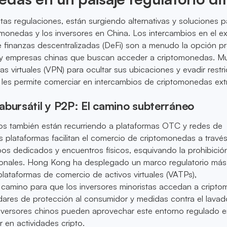
ictas regulaciones, están surgiendo alternativas y soluciones p
onedas y los inversores en China. Los intercambios en el ex
e finanzas descentralizadas (DeFi) son a menudo la opción pr
s y empresas chinas que buscan acceder a criptomonedas. 
das virtuales (VPN) para ocultar sus ubicaciones y evadir restr
 les permite comerciar en intercambios de criptomonedas ext
bursátil y P2P: El camino subterráneo
nos también están recurriendo a plataformas OTC y redes de
 plataformas facilitan el comercio de criptomonedas a travé
pos dedicados y encuentros físicos, esquivando la prohibició
cionales. Hong Kong ha desplegado un marco regulatorio más
lataformas de comercio de activos virtuales (VATPs),
camino para que los inversores minoristas accedan a cript
dares de protección al consumidor y medidas contra el lava
inversores chinos pueden aprovechar este entorno regulado 
r en actividades cripto.