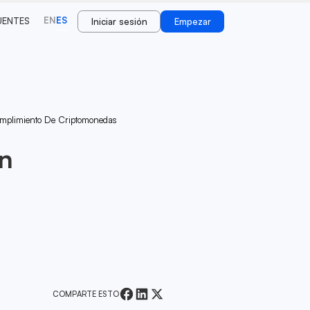
EN
ES
UENTES
Iniciar sesión
Empezar
umplimiento De Criptomonedas
Un
COMPARTE ESTO