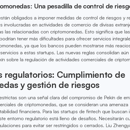
tomonedas: Una pesadilla de control de riesg
tán obligados a imponer medidas de control de riesgos y res
es involucradas en actividades de comercio de divisas extranj
das las relacionadas con criptomonedas. Esto significa que la
podrían tener más dificultades para ofrecer servicios integral
ptomonedas, ya que los bancos pueden mostrarse más reacio
 servicios a estas startups. Las nuevas reglas consolidan aún
ín sobre la regulación de actividades comerciales de cript
 regulatorios: Cumplimiento de
das y gestión de riesgos
estrictas son una señal clara del compromiso de Pekín de err
merciales de criptomonedas, que se consideran una amenaza
tabilidad financiera. Para las startups de fintech que buscan 
ste entorno regulatorio está lleno de desafíos. Necesitarán cu
ulaciones para evitar ser restringidos o cerrados. Liu Zhengy