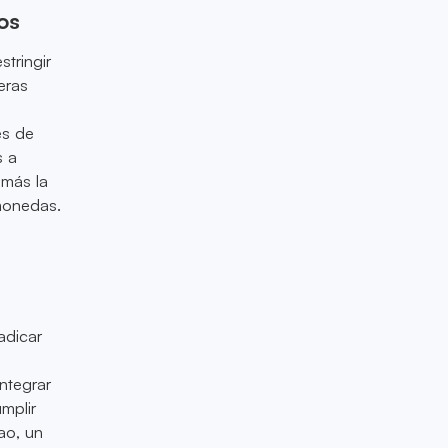
os
tringir
eras
s
es de
s a
 más la
omonedas.
adicar
integrar
mplir
ao, un