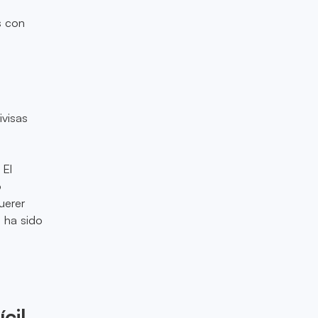
s con
ivisas
 El
o
uerer
e ha sido
cil