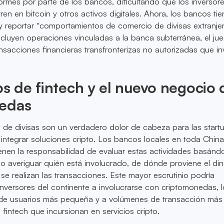
ormes por parte de los bancos, dificultando que los inversore
en en bitcoin y otros activos digitales. Ahora, los bancos tie
r y reportar “comportamientos de comercio de divisas extranje
ncluyen operaciones vinculadas a la banca subterránea, el ju
ansacciones financieras transfronterizas no autorizadas que i
ps de fintech y el nuevo negocio 
edas
 de divisas son un verdadero dolor de cabeza para las start
integrar soluciones cripto. Los bancos locales en toda Chin
ienen la responsabilidad de evaluar estas actividades basánd
omo averiguar quién está involucrado, de dónde proviene el din
se realizan las transacciones. Este mayor escrutinio podría
 inversores del continente a involucrarse con criptomonedas, 
e de usuarios más pequeña y a volúmenes de transacción más
 fintech que incursionan en servicios cripto.