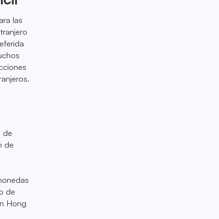
ara las
tranjero
eferida
Muchos
icciones
ranjeros.
s de
n de
omonedas
do de
en Hong