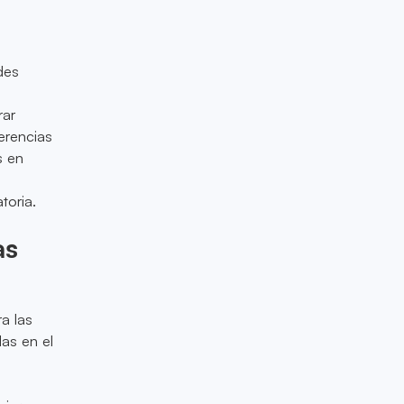
des
rar
erencias
s en
toria.
as
a las
as en el