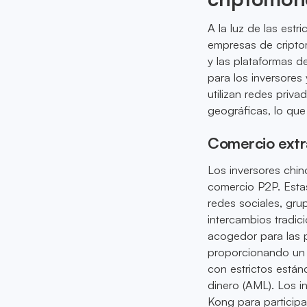
A la luz de las estr
empresas de criptom
y las plataformas d
para los inversore
utilizan redes priva
geográficas, lo que
Comercio extra
Los inversores chi
comercio P2P. Estas
redes sociales, gru
intercambios tradi
acogedor para las p
proporcionando un 
con estrictos están
dinero (AML). Los 
Kong para participa