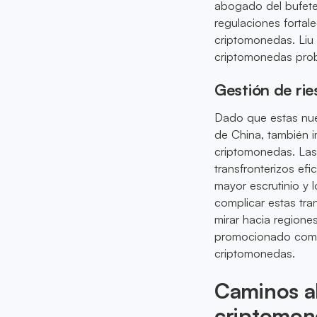
abogado del bufete
regulaciones fortal
criptomonedas. Liu
criptomonedas prob
Gestión de ri
Dado que estas nuev
de China, también i
criptomonedas. Las
transfronterizos efi
mayor escrutinio y 
complicar estas tra
mirar hacia regione
promocionado como 
criptomonedas.
Caminos a
criptomone