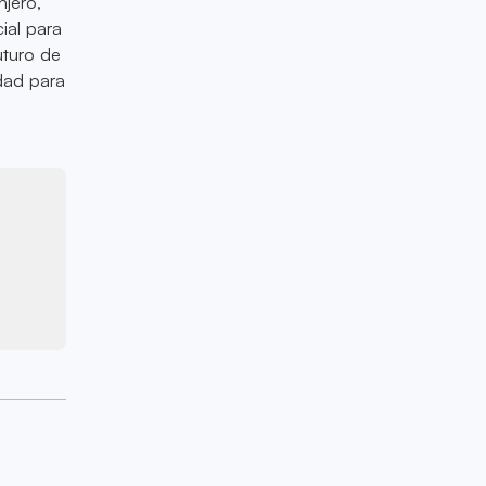
njero,
ial para
uturo de
idad para