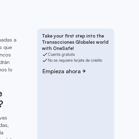
Take your first step into the
inadas a
Transacciones Globales world
as que
with OneSafe!
ancos
Cuenta gratuita
No se requiere tarjeta de crédito
ndrán
mos lo
Empieza ahora
e
?
evas
das,
la