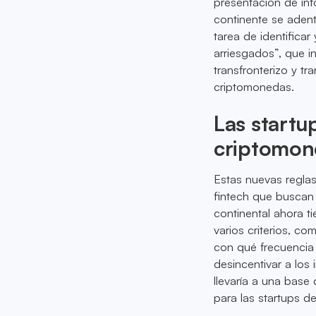
presentación de inf
continente se adentr
tarea de identifica
arriesgados”, que i
transfronterizo y tr
criptomonedas.
Las startu
criptomon
Estas nuevas reglas
fintech que buscan 
continental ahora t
varios criterios, c
con qué frecuencia 
desincentivar a los
llevaría a una bas
para las startups de