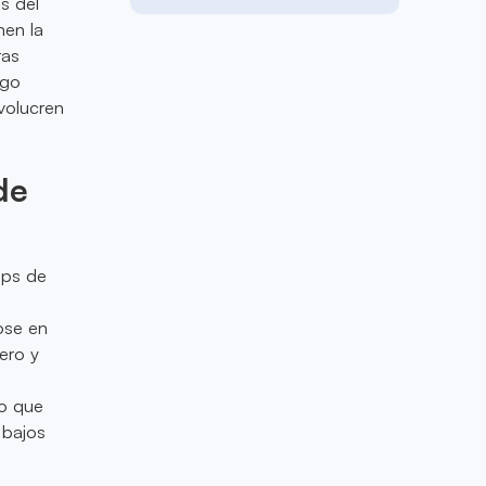
s del
nen la
ras
ego
nvolucren
de
ups de
a
ose en
ero y
lo que
 bajos