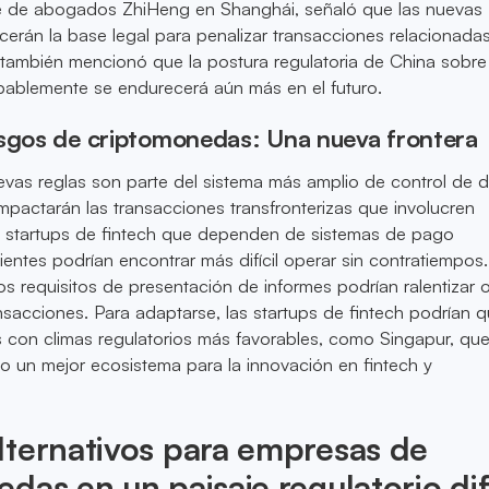
 de abogados ZhiHeng en Shanghái, señaló que las nuevas
ecerán la base legal para penalizar transacciones relacionada
 también mencionó que la postura regulatoria de China sobre
ablemente se endurecerá aún más en el futuro.
esgos de criptomonedas: Una nueva frontera
as reglas son parte del sistema más amplio de control de d
mpactarán las transacciones transfronterizas que involucren
 startups de fintech que dependen de sistemas de pago
cientes podrían encontrar más difícil operar sin contratiempos.
los requisitos de presentación de informes podrían ralentizar 
nsacciones. Para adaptarse, las startups de fintech podrían q
s con climas regulatorios más favorables, como Singapur, qu
un mejor ecosistema para la innovación en fintech y
lternativos para empresas de
das en un paisaje regulatorio difí