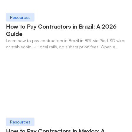
Resources
How to Pay Contractors in Brazil: A 2026
Guide
Learn how to pay contractors in Brazil in BRL via Pix, USD wire,
or stablecoin. ✓ Local rails, no subscription fees. Open a
OneSafe account today.
Resources
How to Pay Contractors in Mexico: A