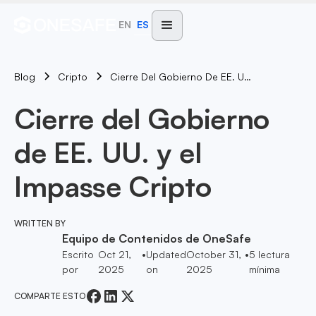
EN
ES
Blog
Cierre Del Gobierno De EE. UU. Y El Impasse Cripto
Cripto
Cierre del Gobierno
de EE. UU. y el
Impasse Cripto
WRITTEN BY
Equipo de Contenidos de OneSafe
Escrito
Oct 21,
•
Updated
October 31,
•
5
lectura
por
2025
on
2025
mínima
COMPARTE ESTO