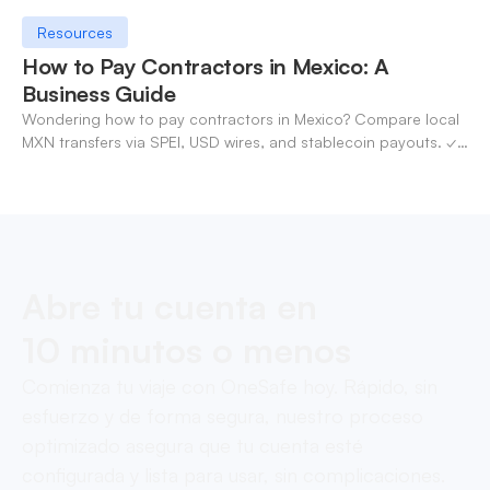
Resources
How to Pay Contractors in Mexico: A
Business Guide
Wondering how to pay contractors in Mexico? Compare local
MXN transfers via SPEI, USD wires, and stablecoin payouts. ✓
Pay contractors with OneSafe.
Abre tu cuenta en
10 minutos o menos
Comienza tu viaje con OneSafe hoy. Rápido, sin
esfuerzo y de forma segura, nuestro proceso
optimizado asegura que tu cuenta esté
configurada y lista para usar, sin complicaciones.