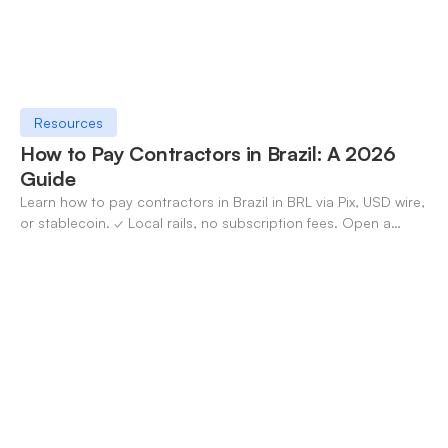
Resources
How to Pay Contractors in Brazil: A 2026
Guide
Learn how to pay contractors in Brazil in BRL via Pix, USD wire,
or stablecoin. ✓ Local rails, no subscription fees. Open a
OneSafe account today.