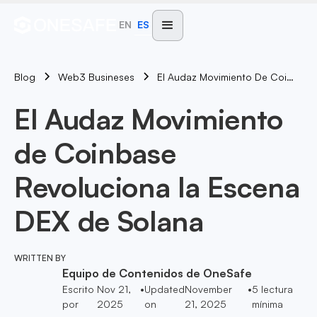
EN
ES
Blog
El Audaz Movimiento De Coinbase Revoluciona La Escena DEX De Solana
Web3 Busineses
El Audaz Movimiento
de Coinbase
Revoluciona la Escena
DEX de Solana
WRITTEN BY
Equipo de Contenidos de OneSafe
Escrito
Nov 21,
•
Updated
November
•
5
lectura
por
2025
on
21, 2025
mínima