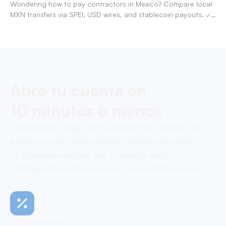
Wondering how to pay contractors in Mexico? Compare local
MXN transfers via SPEI, USD wires, and stablecoin payouts. ✓
Pay contractors with OneSafe.
Abre tu cuenta en
10 minutos o menos
Comienza tu viaje con OneSafe hoy. Rápido, sin
esfuerzo y de forma segura, nuestro proceso
optimizado asegura que tu cuenta esté
configurada y lista para usar, sin complicaciones.
0% de comisión