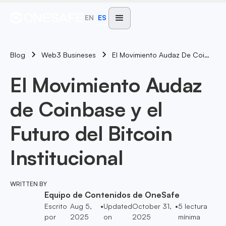
EN
ES
Blog
El Movimiento Audaz De Coinbase Y El Futuro Del Bitcoin Institucional
Web3 Busineses
El Movimiento Audaz
de Coinbase y el
Futuro del Bitcoin
Institucional
WRITTEN BY
Equipo de Contenidos de OneSafe
Escrito
Aug 5,
•
Updated
October 31,
•
5
lectura
por
2025
on
2025
mínima