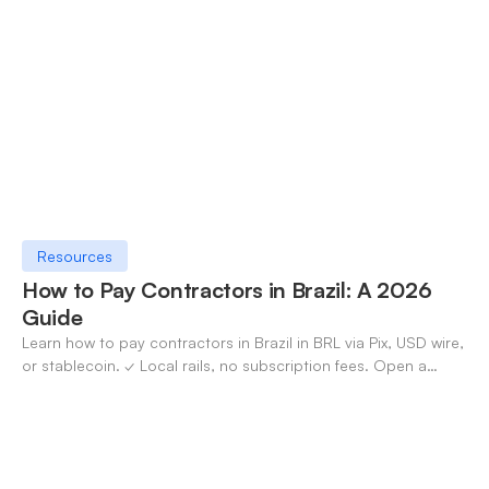
✓ Open an account with OneSafe.
Resources
How to Pay Contractors in Brazil: A 2026
Guide
Learn how to pay contractors in Brazil in BRL via Pix, USD wire,
or stablecoin. ✓ Local rails, no subscription fees. Open a
OneSafe account today.