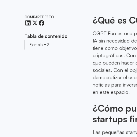
¿Qué es C
COMPARTE ESTO
CGPT.Fun es una pl
Tabla de contenido
IA sin necesidad d
Ejemplo H2
tiene como objetivo 
criptográficas. Con
que pueden hacer d
sociales. Con el ob
democratizar el uso
noticias para inver
en este espacio.
¿Cómo pue
startups f
Las pequeñas start