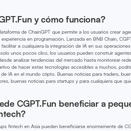
GPT.Fun y cómo funciona?
ataforma de ChainGPT que permite a los usuarios crear age
e experiencia en programación. Lanzada en BNB Chain, CGP
facilitar a cualquiera la integración de IA en sus operaciones
 solo unos pocos clics, los usuarios pueden construir agente
esde analizar tendencias del mercado hasta monitorear red
jetivo de hacer estas tecnologías accesibles a muchos, podrí
 de IA en el mundo cripto. Buenas noticias para traders, bue
sores, buenas noticias para startups y para cualquiera que qui
de CGPT.Fun beneficiar a pequ
intech?
ups fintech en Asia pueden beneficiarse enormemente de C