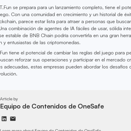
Fun se prepara para un lanzamiento completo, tiene el pote
ego. Con una comunidad en crecimiento y un historial de éxit
ckchain, parece estar lista para atraer a personas que busca
Una combinación de agentes de IA fáciles de usar, sólida int
se estable de BNB Chain podría convertirla en una gran herr
ch y entusiastas de las criptomonedas.
un tiene el potencial de cambiar las reglas del juego para 
buscan reforzar sus operaciones y participar en el mercado cr
as adecuadas, estas empresas pueden abordar los desafíos 
volución.
Article by
Equipo de Contenidos de OneSafe
Learn more about Equipo de Contenidos de OneSafe