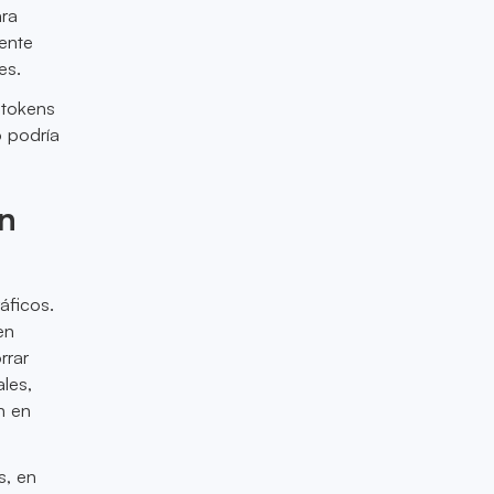
ara
uente
es.
 tokens
o podría
n
áficos.
en
rrar
les,
n en
s, en