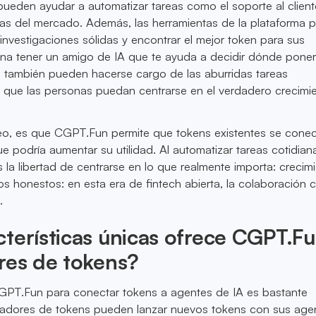
ueden ayudar a automatizar tareas como el soporte al cliente
ias del mercado. Además, las herramientas de la plataforma
 investigaciones sólidas y encontrar el mejor token para sus
ina tener un amigo de IA que te ayuda a decidir dónde poner
s también pueden hacerse cargo de las aburridas tareas
a que las personas puedan centrarse en el verdadero crecimie
reo, es que CGPT.Fun permite que tokens existentes se cone
ue podría aumentar su utilidad. Al automatizar tareas cotidian
s la libertad de centrarse en lo que realmente importa: crecim
s honestos: en esta era de fintech abierta, la colaboración 
.
terísticas únicas ofrece CGPT.Fu
res de tokens?
PT.Fun para conectar tokens a agentes de IA es bastante
readores de tokens pueden lanzar nuevos tokens con sus age