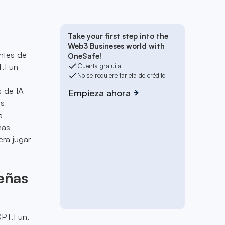
Take your first step into the
Web3 Busineses world with
ntes de
OneSafe!
T.Fun
Cuenta gratuita
No se requiere tarjeta de crédito
s de IA
Empieza ahora
es
a
nas
era jugar
eñas
GPT.Fun.