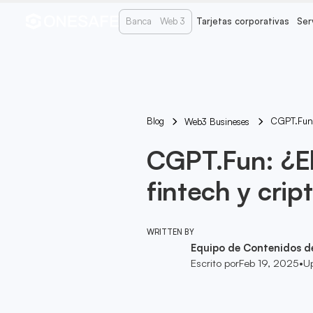
Banca
Web 3
Tarjetas corporativas
Ser
Blog
CGPT.Fun: 
Web3 Busineses
CGPT.Fun: ¿El
fintech y crip
WRITTEN BY
Equipo de Contenidos d
Escrito por
Feb 19, 2025
•
U