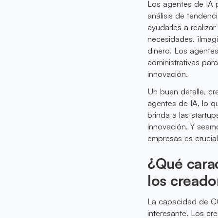
Los agentes de IA p
análisis de tendenc
ayudarles a realizar
necesidades. ¡Imag
dinero! Los agente
administrativas par
innovación.
Un buen detalle, c
agentes de IA, lo q
brinda a las startup
innovación. Y seamo
empresas es crucial
¿Qué carac
los creado
La capacidad de CG
interesante. Los c