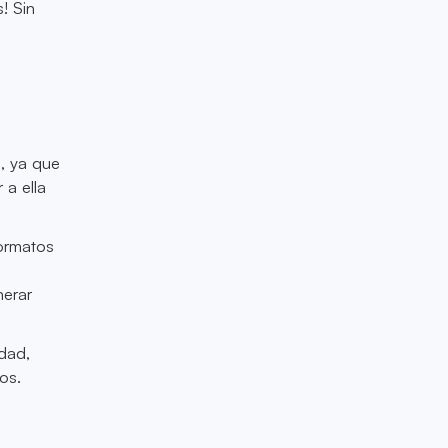
! Sin
a, ya que
a ella
formatos
nerar
idad,
os.