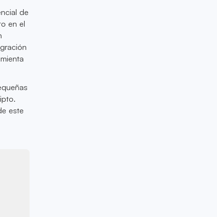
ncial de
o en el
n
egración
amienta
pequeñas
ipto.
de este