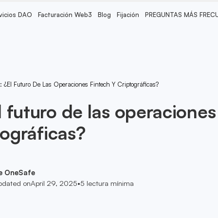
vicios DAO
Facturación Web3
Blog
Fijación
PREGUNTAS MÁS FREC
¿El Futuro De Las Operaciones Fintech Y Criptográficas?
 futuro de las operaciones
tográficas?
e OneSafe
pdated on
April 29, 2025
•
5
lectura mínima