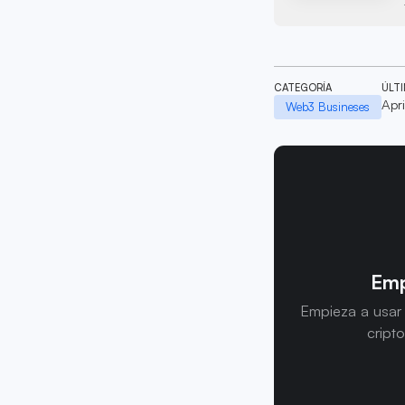
CATEGORÍA
ÚLT
Apr
Web3 Busineses
Emp
Empieza a usar
cript