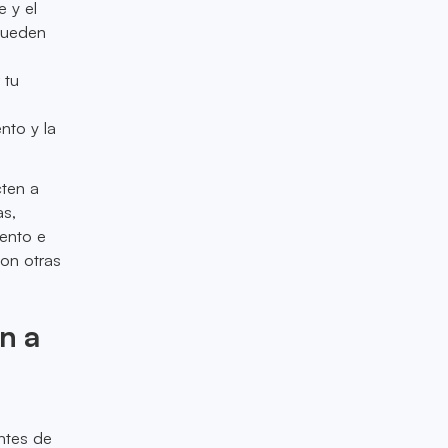
 y el
 pueden
 tu
nto y la
cten a
as,
iento e
con otras
n a
ntes de