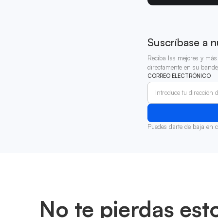
Suscríbase a n
Reciba las mejores y más 
directamente en su bande
CORREO ELECTRÓNICO
Puedes darte de baja en 
No te pierdas est