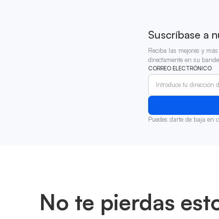
Suscríbase a n
Reciba las mejores y más 
directamente en su bande
CORREO ELECTRÓNICO
Puedes darte de baja en 
No te pierdas est