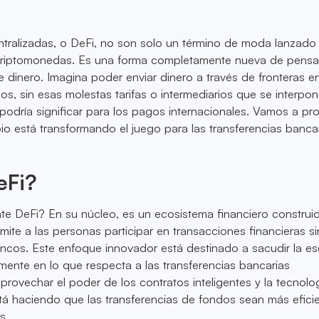
ntralizadas, o DeFi, no son solo un término de moda lanzado
 criptomonedas. Es una forma completamente nueva de pensa
de dinero. Imagina poder enviar dinero a través de fronteras e
s, sin esas molestas tarifas o intermediarios que se interpo
podría significar para los pagos internacionales. Vamos a pro
 está transformando el juego para las transferencias banca
eFi?
e DeFi? En su núcleo, es un ecosistema financiero construi
mite a las personas participar en transacciones financieras si
ncos. Este enfoque innovador está destinado a sacudir la e
mente en lo que respecta a las transferencias bancarias
aprovechar el poder de los contratos inteligentes y la tecnolo
tá haciendo que las transferencias de fondos sean más eficie
s.