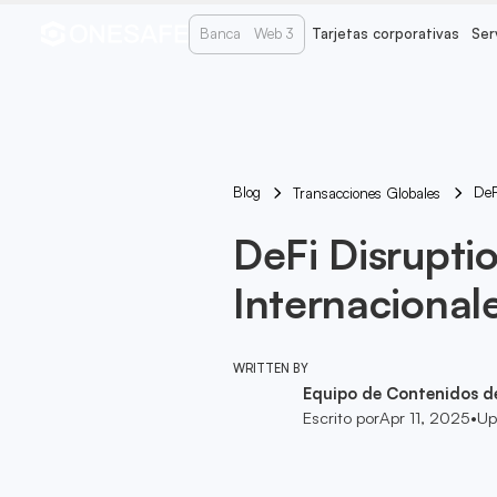
Banca
Web 3
Tarjetas corporativas
Ser
Blog
DeF
Transacciones Globales
DeFi Disruptio
Internacional
WRITTEN BY
Equipo de Contenidos d
Escrito por
Apr 11, 2025
•
Up