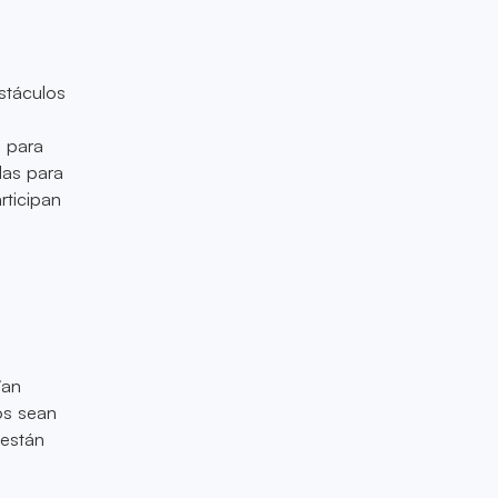
stáculos
o para
las para
rticipan
ían
os sean
 están