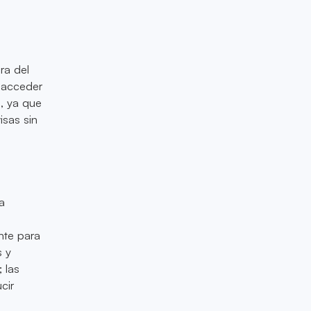
ra del
e acceder
s, ya que
isas sin
a
n
nte para
s y
 las
cir