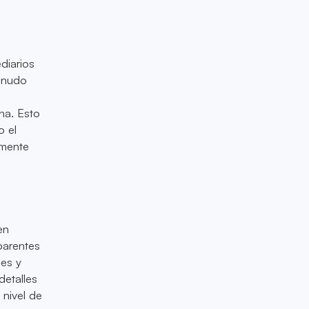
diarios
menudo
na. Esto
o el
lmente
en
parentes
des y
detalles
 nivel de