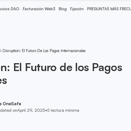
vicios DAO
Facturación Web3
Blog
Fijación
PREGUNTAS MÁS FREC
i Disruption: El Futuro De Los Pagos Internacionales
n: El Futuro de los Pagos
es
e OneSafe
dated on
April 29, 2025
•
5
lectura mínima