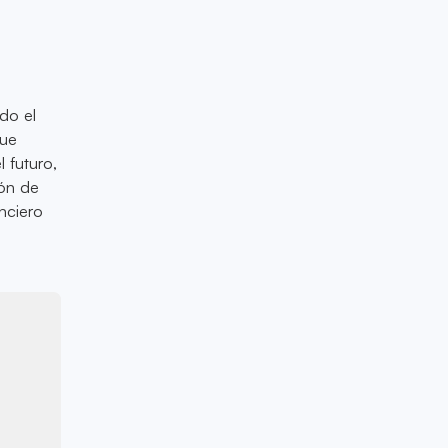
do el
que
 futuro,
ión de
nciero