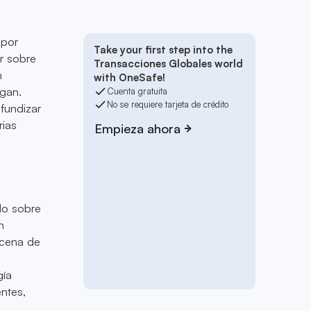
 por
Take your first step into the
r sobre
Transacciones Globales world
n
with OneSafe!
ngan.
Cuenta gratuita
No se requiere tarjeta de crédito
fundizar
rias
Empieza ahora
do sobre
n
scena de
gía
ntes,