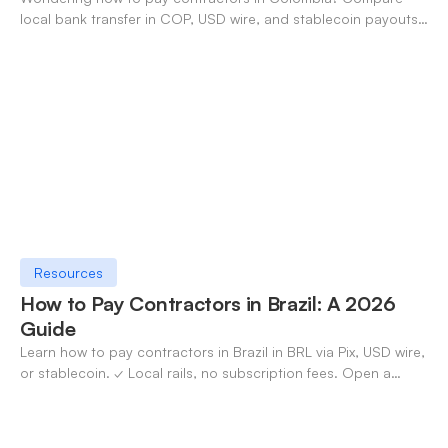
local bank transfer in COP, USD wire, and stablecoin payouts.
✓ Open an account with OneSafe.
Resources
How to Pay Contractors in Brazil: A 2026
Guide
Learn how to pay contractors in Brazil in BRL via Pix, USD wire,
or stablecoin. ✓ Local rails, no subscription fees. Open a
OneSafe account today.