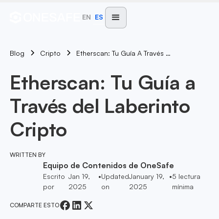
EN
ES
Blog
Etherscan: Tu Guía A Través Del Laberinto Cripto
Cripto
Etherscan: Tu Guía a
Través del Laberinto
Cripto
WRITTEN BY
Equipo de Contenidos de OneSafe
Escrito
Jan 19,
•
Updated
January 19,
•
5
lectura
por
2025
on
2025
mínima
COMPARTE ESTO