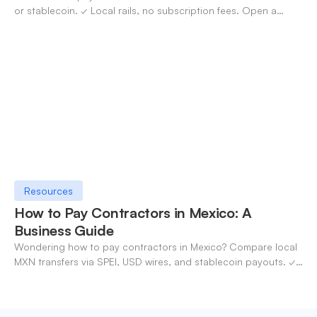
or stablecoin. ✓ Local rails, no subscription fees. Open a
OneSafe account today.
Resources
How to Pay Contractors in Mexico: A
Business Guide
Wondering how to pay contractors in Mexico? Compare local
MXN transfers via SPEI, USD wires, and stablecoin payouts. ✓
Pay contractors with OneSafe.