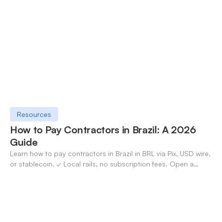
Resources
How to Pay Contractors in Brazil: A 2026
Guide
Learn how to pay contractors in Brazil in BRL via Pix, USD wire,
or stablecoin. ✓ Local rails, no subscription fees. Open a
OneSafe account today.