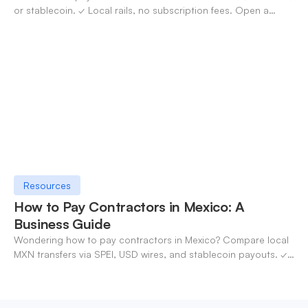
or stablecoin. ✓ Local rails, no subscription fees. Open a
OneSafe account today.
Resources
How to Pay Contractors in Mexico: A
Business Guide
Wondering how to pay contractors in Mexico? Compare local
MXN transfers via SPEI, USD wires, and stablecoin payouts. ✓
Pay contractors with OneSafe.