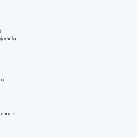
s
orar la
 o
a manual