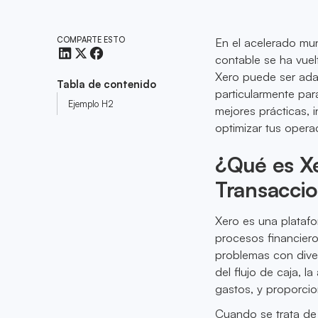
COMPARTE ESTO
En el acelerado mu
contable se ha vuelt
Xero puede ser ad
Tabla de contenido
particularmente par
Ejemplo H2
mejores prácticas, 
optimizar tus operac
¿Qué es X
Transacci
Xero es una platafo
procesos financier
problemas con diver
del flujo de caja, l
gastos, y proporcio
Cuando se trata de