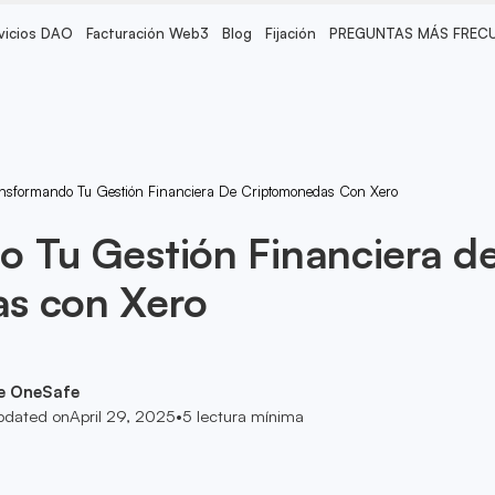
vicios DAO
Facturación Web3
Blog
Fijación
PREGUNTAS MÁS FREC
nsformando Tu Gestión Financiera De Criptomonedas Con Xero
 Tu Gestión Financiera d
s con Xero
e OneSafe
pdated on
April 29, 2025
•
5
lectura mínima