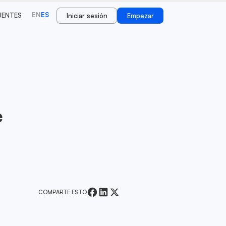
EN
ES
UENTES
Iniciar sesión
Empezar
e
COMPARTE ESTO