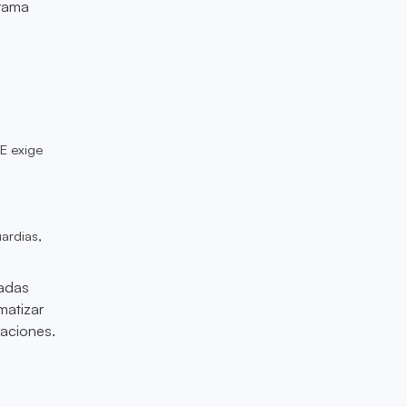
orama
E exige
a
uardias,
zadas
matizar
laciones.