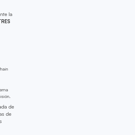
nte la
TRES
chain
stema
isión.
rada de
tas de
s