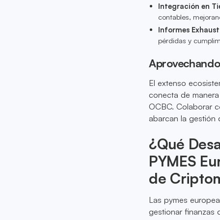
Integración en T
contables, mejorando
Informes Exhaust
pérdidas y cumplim
Aprovechando 
El extenso ecosiste
conecta de manera 
OCBC. Colaborar co
abarcan la gestión
¿Qué Desaf
PYMES Euro
de Cripto
Las pymes europeas 
gestionar finanzas 