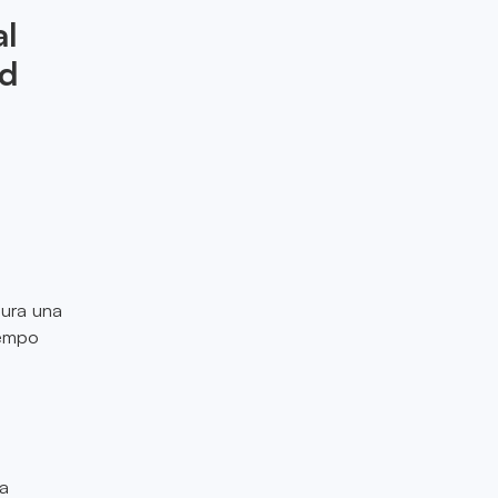
al
ad
gura una
iempo
na