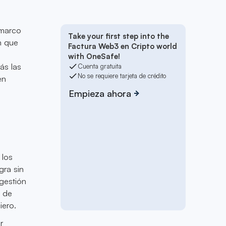
 marco
Take your first step into the
n que
Factura Web3 en Cripto world
with OneSafe!
ás las
Cuenta gratuita
No se requiere tarjeta de crédito
en
Empieza ahora
 los
gra sin
 gestión
o de
iero.
r