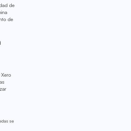
idad de
mina
nto de
a
 Xero
tas
zar
edas se