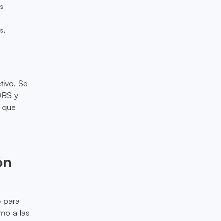
os
s,
tivo. Se
DBS y
a que
ón
o para
rno a las