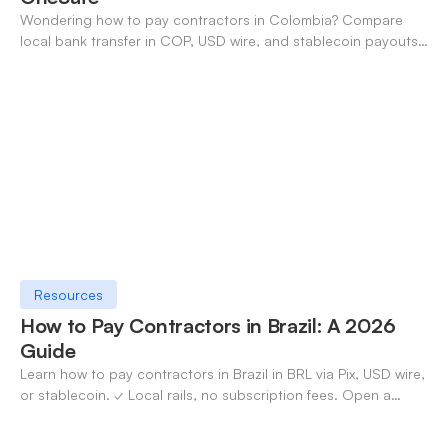
Wondering how to pay contractors in Colombia? Compare
local bank transfer in COP, USD wire, and stablecoin payouts.
✓ Open an account with OneSafe.
Resources
How to Pay Contractors in Brazil: A 2026
Guide
Learn how to pay contractors in Brazil in BRL via Pix, USD wire,
or stablecoin. ✓ Local rails, no subscription fees. Open a
OneSafe account today.