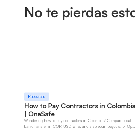
No te pierdas est
Resources
How to Pay Contractors in Colombi
| OneSafe
Wondering how to pay contractors in Colombia? Compare local
bank transfer in COP, USD wire, and stablecoin payouts. ✓ Ope
an account with OneSafe.