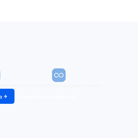
requiere tarjeta de crédito
Transacciones ilimitadas
a
Programar una demo