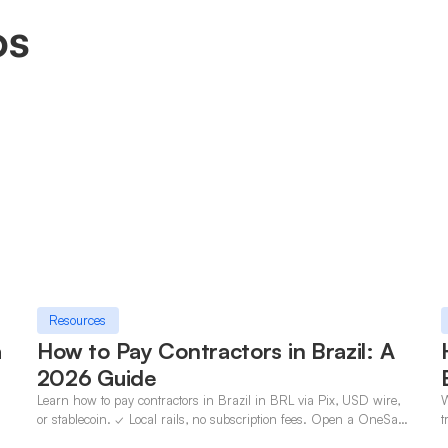
os
Resources
a
How to Pay Contractors in Brazil: A
2026 Guide
Learn how to pay contractors in Brazil in BRL via Pix, USD wire,
W
n
or stablecoin. ✓ Local rails, no subscription fees. Open a OneSafe
t
account today.
c