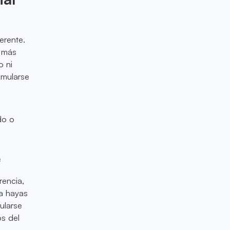
erente.
 más
o ni
umularse
do o
e
rencia,
ra hayas
larse
os del