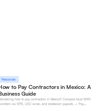
Resources
How to Pay Contractors in Mexico: A
Business Guide
ondering how to pay contractors in Mexico? Compare local MXN
ransfers via SPEI, USD wires, and stablecoin payouts. ✓ Pay
ontractors with OneSafe.