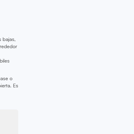
 bajas,
lrededor
biles
hase o
ierta. Es