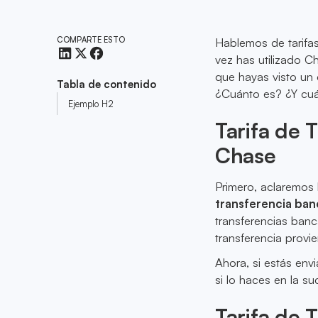
COMPARTE ESTO
Hablemos de tarifas
vez has utilizado C
que hayas visto un 
Tabla de contenido
¿Cuánto es? ¿Y cuál
Ejemplo H2
Tarifa de 
Chase
Primero, aclaremos 
transferencia ban
transferencias banca
transferencia provi
Ahora, si estás env
si lo haces en la su
Tarifa de 