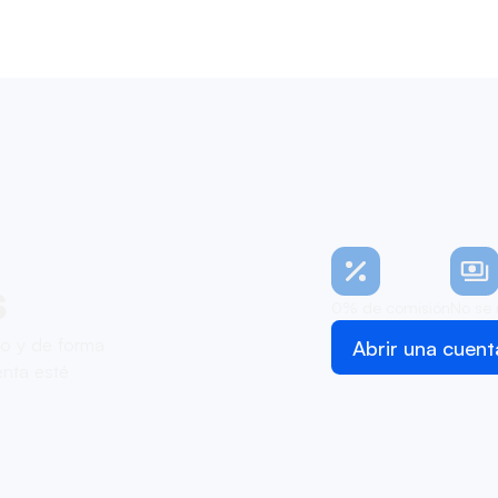
s
0% de comisión
No se 
zo y de forma
Abrir una cuent
nta esté