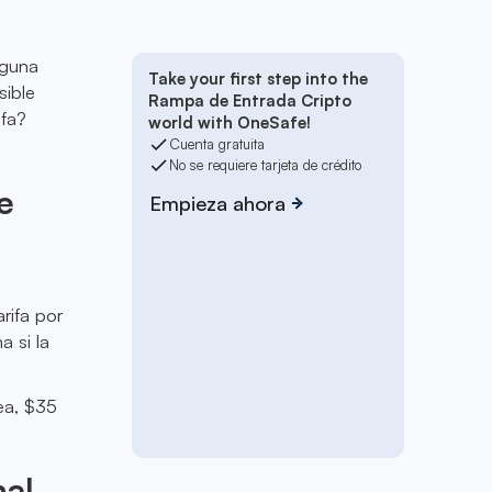
lguna
Take your first step into the
sible
Rampa de Entrada Cripto
ifa?
world with OneSafe!
Cuenta gratuita
No se requiere tarjeta de crédito
e
Empieza ahora
rifa por
a si la
nea, $35
nal