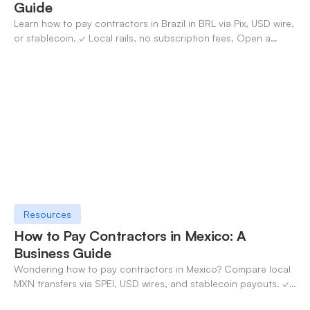
Guide
Learn how to pay contractors in Brazil in BRL via Pix, USD wire,
or stablecoin. ✓ Local rails, no subscription fees. Open a
OneSafe account today.
Resources
How to Pay Contractors in Mexico: A
Business Guide
Wondering how to pay contractors in Mexico? Compare local
MXN transfers via SPEI, USD wires, and stablecoin payouts. ✓
Pay contractors with OneSafe.