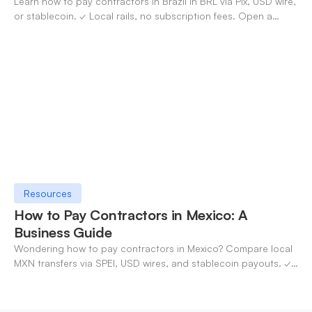
Learn how to pay contractors in Brazil in BRL via Pix, USD wire,
or stablecoin. ✓ Local rails, no subscription fees. Open a
OneSafe account today.
Resources
How to Pay Contractors in Mexico: A
Business Guide
Wondering how to pay contractors in Mexico? Compare local
MXN transfers via SPEI, USD wires, and stablecoin payouts. ✓
Pay contractors with OneSafe.