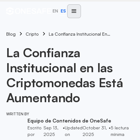
EN
ES
Blog
La Confianza Institucional En Las Criptomonedas Está Aumentando
Cripto
La Confianza
Institucional en las
Criptomonedas Está
Aumentando
WRITTEN BY
Equipo de Contenidos de OneSafe
Escrito
Sep 13,
•
Updated
October 31,
•
5
lectura
por
2025
on
2025
mínima