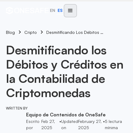
EN
ES
Blog
Desmitificando Los Débitos Y Créditos En La Contabilidad De Criptomonedas
Cripto
Desmitificando los
Débitos y Créditos en
la Contabilidad de
Criptomonedas
WRITTEN BY
Equipo de Contenidos de OneSafe
Escrito
Feb 27,
•
Updated
February 27,
•
5
lectura
por
2025
on
2025
mínima