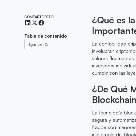
¿Qué es la
COMPARTE ESTO
Important
Tabla de contenido
La contabilidad crip
Ejemplo H2
involucran criptomo
valores fluctuantes
inversores individu
cumplir con las leye
¿De Qué M
Blockchain
La tecnología block
segura y automatiza
fraude son menores 
inalterable del bloc