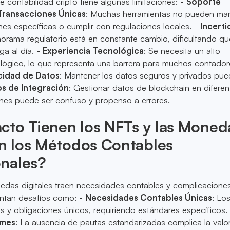
e contabilidad cripto tiene algunas limitaciones: -
Soporte
Transacciones Únicas
: Muchas herramientas no pueden man
nes específicas o cumplir con regulaciones locales. -
Incert
norama regulatorio está en constante cambio, dificultando qu
a al día. -
Experiencia Tecnológica
: Se necesita un alto
lógico, lo que representa una barrera para muchos contador
cidad de Datos
: Mantener los datos seguros y privados pue
os de Integración
: Gestionar datos de blockchain en diferen
nes puede ser confuso y propenso a errores.
cto Tienen los NFTs y las Moned
en los Métodos Contables
nales?
edas digitales traen necesidades contables y complicaciones
ntan desafíos como: -
Necesidades Contables Únicas
: Lo
 y obligaciones únicos, requiriendo estándares específicos. 
rmes
: La ausencia de pautas estandarizadas complica la valo