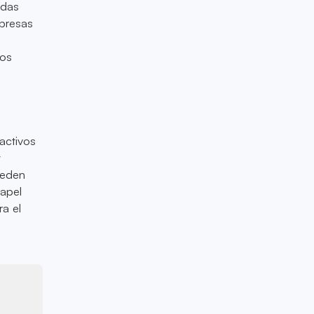
edas
presas
los
activos
y
ueden
papel
ra el