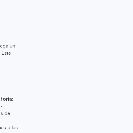
rega un
. Este
toria
:
 -
os de
l
nes o las