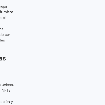
ejar
idumbre
e el
es. -
de ser
tes
as
 únicas.
s NFTs
-
ración y