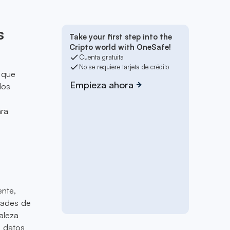
s
Take your first step into the
Cripto world with OneSafe!
Cuenta gratuita
No se requiere tarjeta de crédito
s que
Empieza ahora
los
ara
ente,
idades de
aleza
s datos