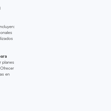
n
ncluyen:
ionales
lizados
para
r planes
 Ofrecer
sas en