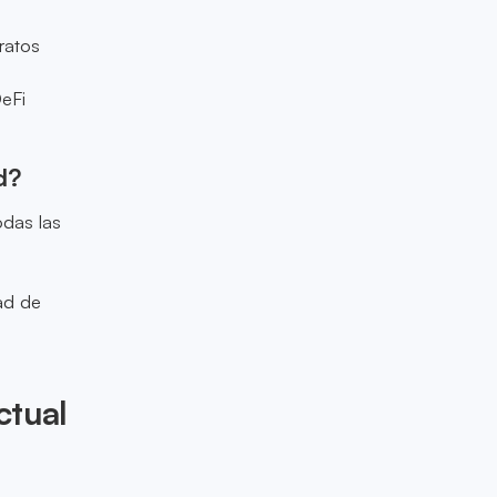
ratos
DeFi
d?
odas las
ad de
ctual