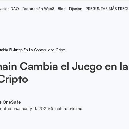
vicios DAO
Facturación Web3
Blog
Fijación
PREGUNTAS MÁS FREC
bia El Juego En La Contabilidad Cripto
ain Cambia el Juego en la
Cripto
e OneSafe
dated on
January 11, 2025
•
5
lectura mínima