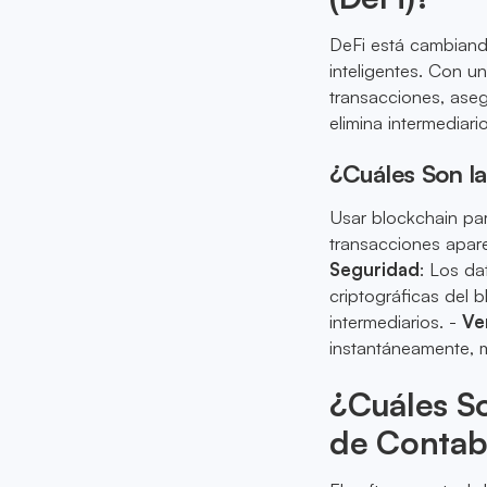
DeFi está cambiando 
inteligentes. Con u
transacciones, aseg
elimina intermediari
¿Cuáles Son la
Usar blockchain par
transacciones apare
Seguridad
: Los da
criptográficas del 
intermediarios. -
Ve
instantáneamente, m
¿Cuáles So
de Contabi