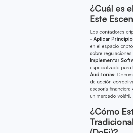
¿Cuál es e
Este Escen
Los contadores crip
-
Aplicar Principi
en el espacio cripto
sobre regulaciones 
Implementar Softw
especializado para 
Auditorías
: Docume
de acción correctiv
asesoría financiera
un mercado volátil.
¿Cómo Est
Tradiciona
(DeFi)?