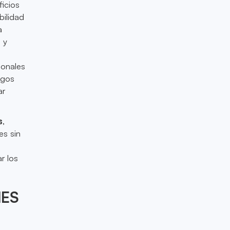
icios
bilidad
a
 y
ionales
agos
ar
s
,
es sin
r los
MES