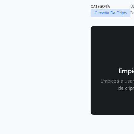
CATEGORÍA
Ú
N
Custodia De Cripto
Empie
Empieza a usar
de crip