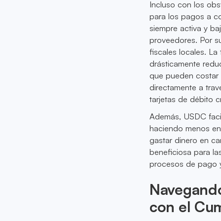
Incluso con los ob
para los pagos a co
siempre activa y ba
proveedores. Por su
fiscales locales. L
drásticamente reduc
que pueden costar 
directamente a trav
tarjetas de débito c
Además, USDC facil
haciendo menos engo
gastar dinero en cam
beneficiosa para las
procesos de pago y 
Navegando
con el Cu