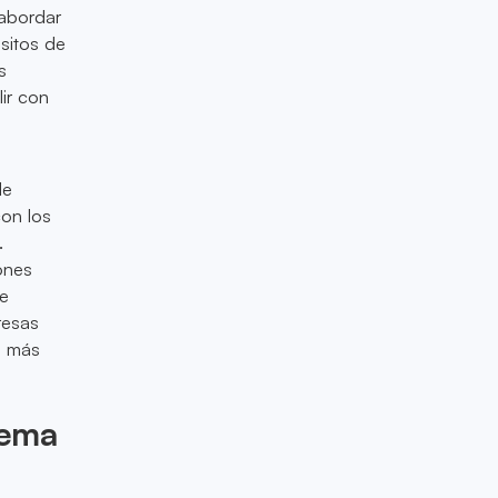
abordar
isitos de
s
ir con
de
con los
.
ones
de
resas
s más
tema