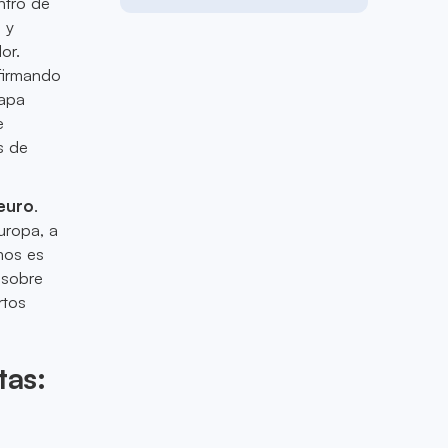
ntro de
 y
or.
firmando
capa
e
s de
 euro
.
uropa, a
mos es
 sobre
rtos
tas: