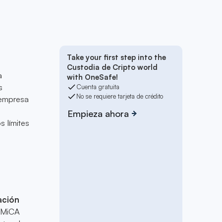
Take your first step into the
Custodia de Cripto world
a
with OneSafe!
s
Cuenta gratuita
No se requiere tarjeta de crédito
 empresa
Empieza ahora
 límites
ación
 MiCA