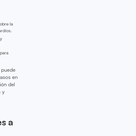
obre la
rdíos.
y
para
puede
rasos en
ión del
s y
es a