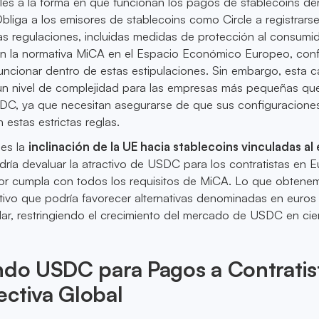
les a la forma en que funcionan los pagos de stablecoins de
bliga a los emisores de stablecoins como Circle a registrarse
as regulaciones, incluidas medidas de protección al consumid
on la normativa MiCA en el Espacio Económico Europeo, con
cionar dentro de estas estipulaciones. Sin embargo, esta 
 un nivel de complejidad para las empresas más pequeñas qu
C, ya que necesitan asegurarse de que sus configuracione
 estas estrictas reglas.
 es la
inclinación de la UE hacia stablecoins vinculadas al
dría devaluar la atractivo de USDC para los contratistas en E
r cumpla con todos los requisitos de MiCA. Lo que obtene
tivo que podría favorecer alternativas denominadas en euros
ólar, restringiendo el crecimiento del mercado de USDC en cie
ndo USDC para Pagos a Contratis
ctiva Global