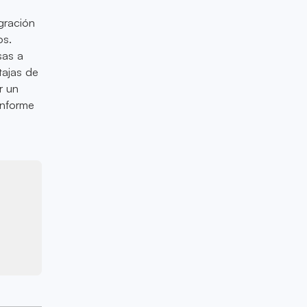
gración
os.
sas a
tajas de
r un
onforme