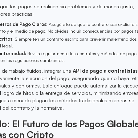
que los pagos se realicen sin problemas y de manera justa,
ores prácticas:
etros de Pago Claros:
Asegúrate de que tu contrato sea explícito s
to y el medio de pago. No olvides incluir consecuencias por pagos ta
ritos:
Siempre ten un contrato escrito para prevenir malentendidos 
 legal.
onformidad:
Revisa regularmente tus contratos y métodos de pago 
con las regulaciones cambiantes.
 de trabajo fluidos, integrar una
API de pago a contratistas
cativamente la ejecución del pago, asegurando que no haya ret
uales y conformes. Este enfoque puede automatizar la ejecuc
 logro de hitos o la entrega de servicios, minimizando errore
que a menudo plagan los métodos tradicionales mientras se
 del contrato y la normativa.
: El Futuro de los Pagos Global
as con Cripto