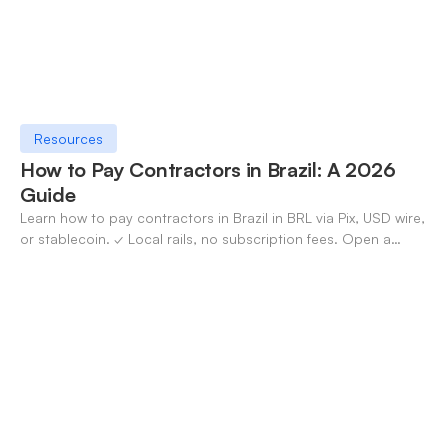
Resources
How to Pay Contractors in Brazil: A 2026
Guide
Learn how to pay contractors in Brazil in BRL via Pix, USD wire,
or stablecoin. ✓ Local rails, no subscription fees. Open a
OneSafe account today.