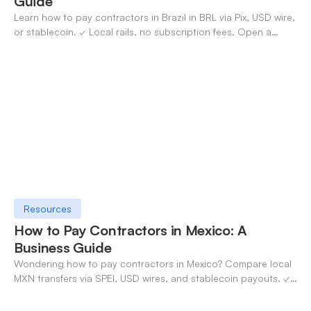
Guide
Learn how to pay contractors in Brazil in BRL via Pix, USD wire,
or stablecoin. ✓ Local rails, no subscription fees. Open a
OneSafe account today.
Resources
How to Pay Contractors in Mexico: A
Business Guide
Wondering how to pay contractors in Mexico? Compare local
MXN transfers via SPEI, USD wires, and stablecoin payouts. ✓
Pay contractors with OneSafe.