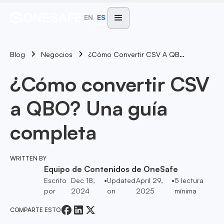
EN
ES
Blog
¿Cómo Convertir CSV A QBO? Una Guía Completa
Negocios
¿Cómo convertir CSV
a QBO? Una guía
completa
WRITTEN BY
Equipo de Contenidos de OneSafe
Escrito
Dec 18,
•
Updated
April 29,
•
5
lectura
por
2024
on
2025
mínima
COMPARTE ESTO