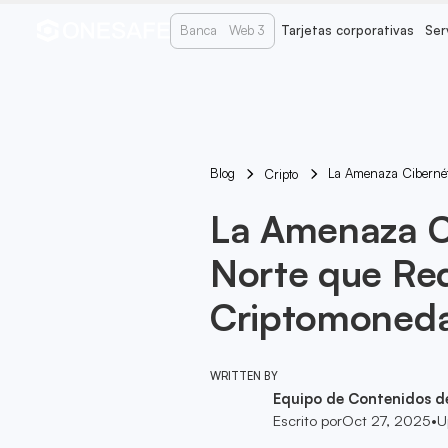
Banca
Web 3
Tarjetas corporativas
Ser
Blog
La Amenaza Cibernét
Cripto
La Amenaza C
Norte que Red
Criptomoned
WRITTEN BY
Equipo de Contenidos d
Escrito por
Oct 27, 2025
•
U