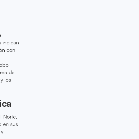
e
 indican
ión con
robo
fera de
y los
ica
l Norte,
o en sus
 y