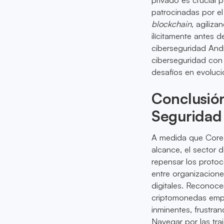
patrocinadas por el
blockchain
, agiliz
ilícitamente antes 
ciberseguridad Andr
ciberseguridad co
desafíos en evoluci
Conclusión
Seguridad
A medida que Corea
alcance, el sector 
repensar los protoc
entre organizacione
digitales. Reconoce
criptomonedas empod
inminentes, frustra
Navegar por las tra