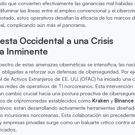
ado que convierten efectivamente las ganancias mal habidas
 difuminar las líneas entre el empleo convencional y el cibercr
estado, estos operativos desafían la eficacia de los marcos 
bal, complicando aún más el panorama.
sta Occidental a una Crisis
a Inminente
ectro de estas amenazas cibernéticas se intensifica, las nac
 obligadas a reforzar sus defensas de ciberseguridad. Por e
ol de Activos Extranjeros de EE. UU. (OFAC) ha iniciado una
 las redes de operativos de TI norcoreanos. Esta intervención
 un cambio crucial hacia una postura proactiva de ciberseguri
ios de criptomonedas establecidos como
Kraken
y
Binance
ivos; están desarrollando activamente herramientas diseñad
 las incursiones norcoreanas. Esta colaboración sin precedent
y empresas privadas surge como un baluarte crítico contra 
ticados.