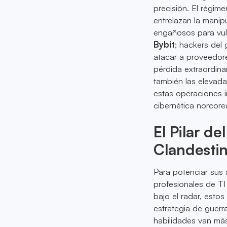
precisión. El régim
entrelazan la manipu
engañosos para vul
Bybit
; hackers del
atacar a proveedore
pérdida extraordina
también las elevada
estas operaciones i
cibernética norcore
El Pilar d
Clandesti
Para potenciar sus 
profesionales de T
bajo el radar, esto
estrategia de guerr
habilidades van más