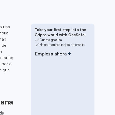
 a una
Take your first step into the
mbría
Cripto world with OneSafe!
 han
Cuenta gratuita
s de
No se requiere tarjeta de crédito
a
Empieza ahora
ctante;
 por el
a que
eana
ada