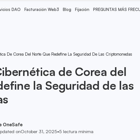
vicios DAO
Facturación Web3
Blog
Fijación
PREGUNTAS MÁS FREC
ica De Corea Del Norte Que Redefine La Seguridad De Las Criptomonedas
ibernética de Corea del
efine la Seguridad de las
as
e OneSafe
pdated on
October 31, 2025
•
5
lectura mínima