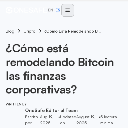
EN
ES
Blog
¿Cómo Está Remodelando Bitcoin Las Finanzas Corporativas?
Cripto
¿Cómo está
remodelando Bitcoin
las finanzas
corporativas?
WRITTEN BY
OneSafe Editorial Team
Escrito
Aug 19,
•
Updated
August 19,
•
5
lectura
por
2025
on
2025
mínima