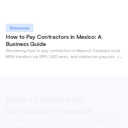
Resources
How to Pay Contractors in Mexico: A
Business Guide
Wondering how to pay contractors in Mexico? Compare local
MXN transfers via SPEI, USD wires, and stablecoin payouts. ✓
Pay contractors with OneSafe.
Abre tu cuenta en
10 minutos o menos
Comienza tu viaje con OneSafe hoy. Rápido, sin