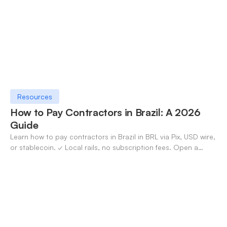
Resources
How to Pay Contractors in Brazil: A 2026
Guide
Learn how to pay contractors in Brazil in BRL via Pix, USD wire,
or stablecoin. ✓ Local rails, no subscription fees. Open a
OneSafe account today.