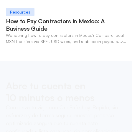
Resources
How to Pay Contractors in Mexico: A
Business Guide
Wondering how to pay contractors in Mexico? Compare local
MXN transfers via SPEI, USD wires, and stablecoin payouts. ✓
Pay contractors with OneSafe.
Abre tu cuenta en
10 minutos o menos
Comienza tu viaje con OneSafe hoy. Rápido, sin
esfuerzo y de forma segura, nuestro proceso
optimizado asegura que tu cuenta esté
configurada y lista para usar, sin complicaciones.