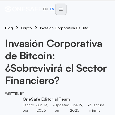
EN
ES
Blog
Invasión Corporativa De Bitcoin: ¿Sobrevivirá El Sector Financiero?
Cripto
Invasión Corporativa
de Bitcoin:
¿Sobrevivirá el Sector
Financiero?
WRITTEN BY
OneSafe Editorial Team
Escrito
Jun 19,
•
Updated
June 19,
•
5
lectura
por
2025
on
2025
mínima