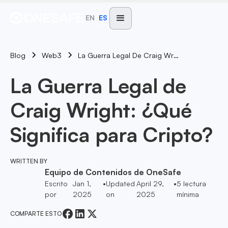
EN
ES
Blog
La Guerra Legal De Craig Wright: ¿Qué Significa Para Cripto?
Web3
La Guerra Legal de
Craig Wright: ¿Qué
Significa para Cripto?
WRITTEN BY
Equipo de Contenidos de OneSafe
Escrito
Jan 1,
•
Updated
April 29,
•
5
lectura
por
2025
on
2025
mínima
COMPARTE ESTO