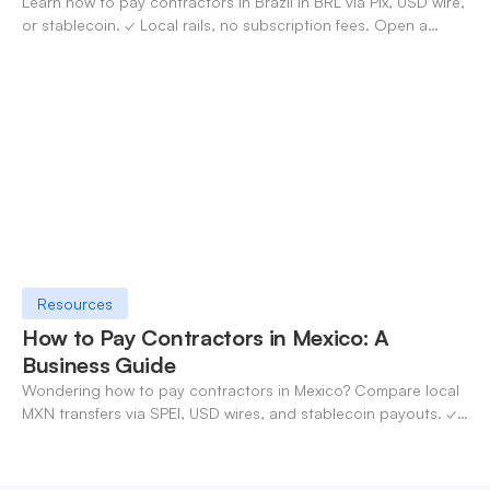
Learn how to pay contractors in Brazil in BRL via Pix, USD wire,
or stablecoin. ✓ Local rails, no subscription fees. Open a
OneSafe account today.
Resources
How to Pay Contractors in Mexico: A
Business Guide
Wondering how to pay contractors in Mexico? Compare local
MXN transfers via SPEI, USD wires, and stablecoin payouts. ✓
Pay contractors with OneSafe.