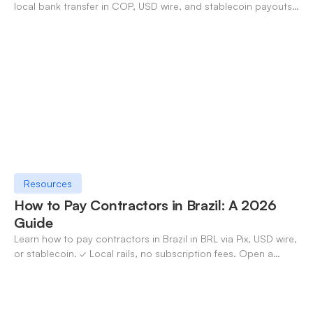
local bank transfer in COP, USD wire, and stablecoin payouts.
✓ Open an account with OneSafe.
Resources
How to Pay Contractors in Brazil: A 2026
Guide
Learn how to pay contractors in Brazil in BRL via Pix, USD wire,
or stablecoin. ✓ Local rails, no subscription fees. Open a
OneSafe account today.