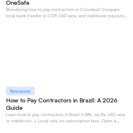
OneSafe
Wondering how to pay contractors in Colombia? Compare
local bank transfer in COP, USD wire, and stablecoin payouts.
✓ Open an account with OneSafe.
Resources
How to Pay Contractors in Brazil: A 2026
Guide
Learn how to pay contractors in Brazil in BRL via Pix, USD wire,
or stablecoin. ✓ Local rails, no subscription fees. Open a
OneSafe account today.