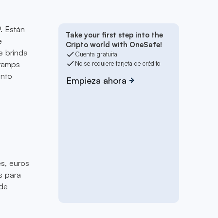
. Están
Take your first step into the
e
Cripto world with OneSafe!
ue brinda
Cuenta gratuita
-ramps
No se requiere tarjeta de crédito
ento
Empieza ahora
es, euros
s para
 de