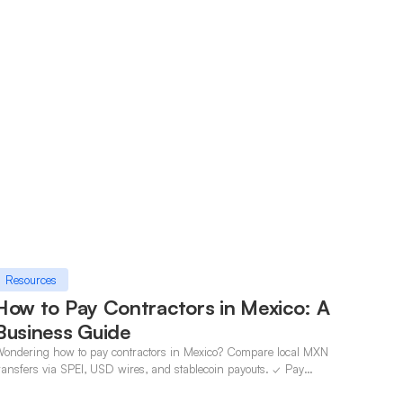
Resources
How to Pay Contractors in Mexico: A
Business Guide
ondering how to pay contractors in Mexico? Compare local MXN
ransfers via SPEI, USD wires, and stablecoin payouts. ✓ Pay
ontractors with OneSafe.