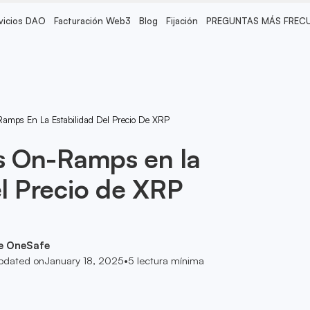
vicios DAO
Facturación Web3
Blog
Fijación
PREGUNTAS MÁS FREC
Ramps En La Estabilidad Del Precio De XRP
os On-Ramps en la
el Precio de XRP
e OneSafe
pdated on
January 18, 2025
•
5
lectura mínima