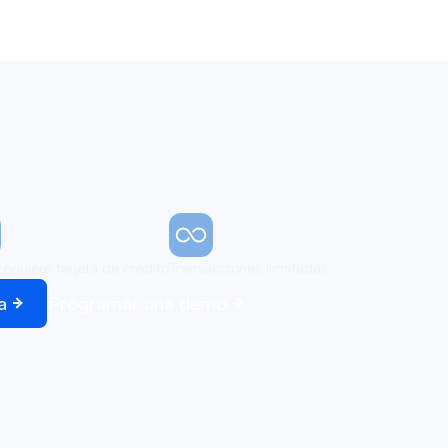
requiere tarjeta de crédito
Transacciones ilimitadas
a
Programar una demo