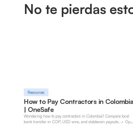
No te pierdas est
Resources
How to Pay Contractors in Colombi
| OneSafe
Wondering how to pay contractors in Colombia? Compare local
bank transfer in COP, USD wire, and stablecoin payouts. ✓ Ope
an account with OneSafe.