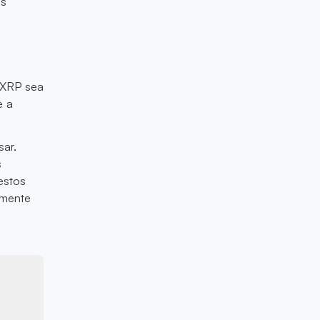
ás
 XRP sea
e a
ar.
s
estos
lmente