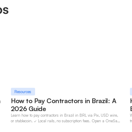
os
Resources
a
How to Pay Contractors in Brazil: A
2026 Guide
Learn how to pay contractors in Brazil in BRL via Pix, USD wire,
W
n
or stablecoin. ✓ Local rails, no subscription fees. Open a OneSafe
t
account today.
c