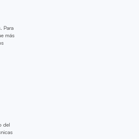
s. Para
que más
os
o del
cnicas