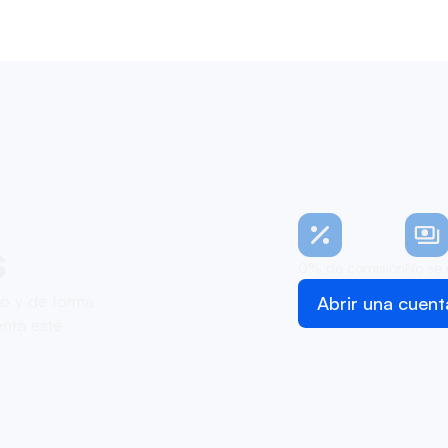
s
0% de comisión
No se 
zo y de forma
Abrir una cuent
nta esté