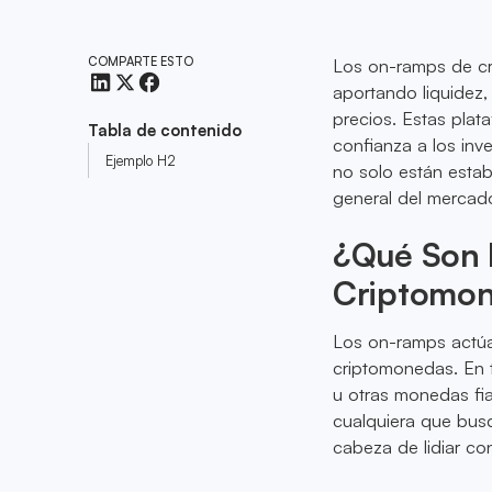
COMPARTE ESTO
Los on-ramps de cr
aportando liquidez,
precios. Estas plata
Tabla de contenido
confianza a los in
Ejemplo H2
no solo están estab
general del mercad
¿Qué Son 
Criptomo
Los on-ramps actúan
criptomonedas. En t
u otras monedas fi
cualquiera que bus
cabeza de lidiar co