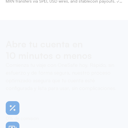
MXN transfers via SPEI, USD wires, and stablecoin payouts. ✓
Pay contractors with OneSafe.
Abre tu cuenta en
10 minutos o menos
Comienza tu viaje con OneSafe hoy. Rápido, sin
esfuerzo y de forma segura, nuestro proceso
optimizado asegura que tu cuenta esté
configurada y lista para usar, sin complicaciones.
0% de comisión