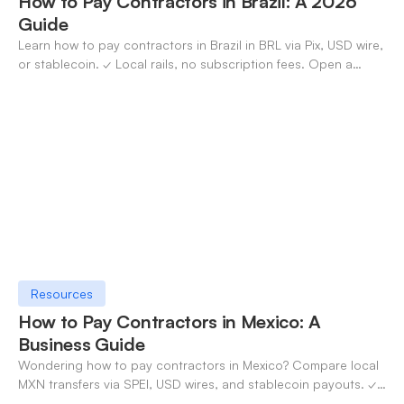
How to Pay Contractors in Brazil: A 2026
Guide
Learn how to pay contractors in Brazil in BRL via Pix, USD wire,
or stablecoin. ✓ Local rails, no subscription fees. Open a
OneSafe account today.
Resources
How to Pay Contractors in Mexico: A
Business Guide
Wondering how to pay contractors in Mexico? Compare local
MXN transfers via SPEI, USD wires, and stablecoin payouts. ✓
Pay contractors with OneSafe.