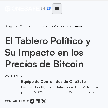
EN
ES
Blog
El Tablero Político Y Su Impacto En Los Precios De Bitcoin
Cripto
El Tablero Político y
Su Impacto en los
Precios de Bitcoin
WRITTEN BY
Equipo de Contenidos de OneSafe
Escrito
Jun 18,
•
Updated
June 18,
•
5
lectura
por
2025
on
2025
mínima
COMPARTE ESTO