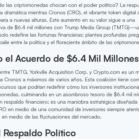
 las criptomonedas chocan con el poder político? La respu
 dramática mientras Cronos (CRO), el vibrante token digital 
ara a nuevas alturas. Este aumento en su valor sigue a una
tiva de $6.4 mil millones con Trump Media Group (TMTG)—
olo redefine las fortunas financieras; plantea profundas pre
baile entre la política y el floreciente ámbito de las criptomon
 el Acuerdo de $6.4 Mil Millones
 entre TMTG, Yorkville Acquisition Corp. y Crypto.com es un
 a Cronos a máximos de varios años. Esta coalición tiene co
ecursos que podrían redefinir cómo los inversores instituciona
omonedas, culminando en un asombroso tesoro de $6.4 mil mil
 respaldo financiero; es una maniobra estratégica diseñada
 CRO en medio de una comunidad de inversores siempre atent
 en medio de las fluctuaciones del mercado.
l Respaldo Político