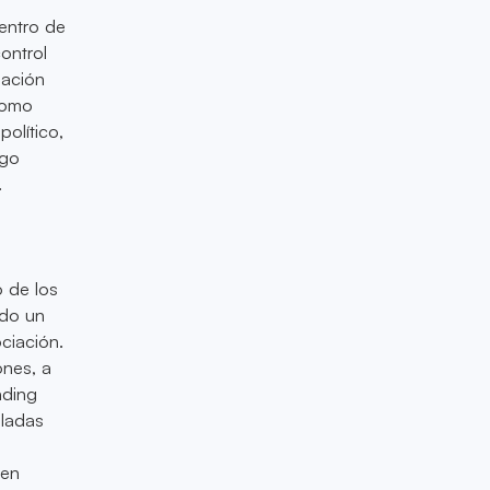
entro de
ontrol
iación
como
político,
rgo
.
o de los
ado un
ciación.
ones, a
ading
aladas
cen