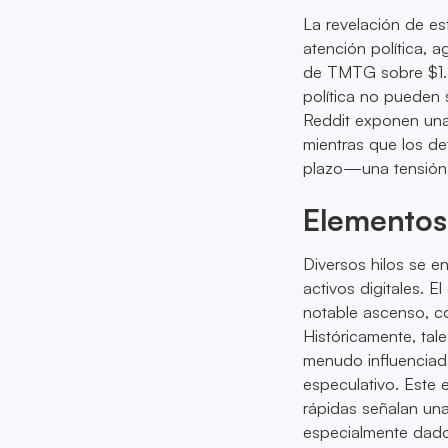
La revelación de e
atención política, a
de TMTG sobre $1.5
política no pueden
Reddit exponen una c
mientras que los de
plazo—una tensión q
Elementos
Diversos hilos se e
activos digitales. 
notable ascenso, c
Históricamente, tale
menudo influenciad
especulativo. Este 
rápidas señalan una
especialmente dado 