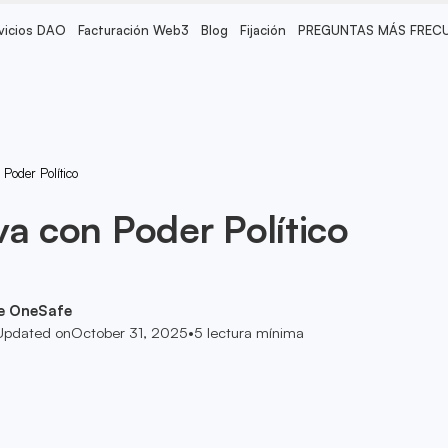
vicios DAO
Facturación Web3
Blog
Fijación
PREGUNTAS MÁS FREC
Poder Político
va con Poder Político
e OneSafe
Updated on
October 31, 2025
•
5
lectura mínima