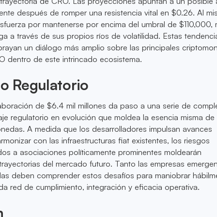
trayectoria de CRO. Las proyecciones apuntan a un posible
mente después de romper una resistencia vital en $0.26. Al m
esfuerza por mantenerse por encima del umbral de $110,000, 
 a través de sus propios ríos de volatilidad. Estas tendenci
brayan un diálogo más amplio sobre las principales criptomo
O dentro de este intrincado ecosistema.
to Regulatorio
boración de $6.4 mil millones da paso a una serie de comple
je regulatorio en evolución que moldea la esencia misma d
onedas. A medida que los desarrolladores impulsan avances
monizar con las infraestructuras fiat existentes, los riesgos
ados a asociaciones políticamente prominentes moldearán
 trayectorias del mercado futuro. Tanto las empresas emerge
das deben comprender estos desafíos para maniobrar hábilm
ada red de cumplimiento, integración y eficacia operativa.
n