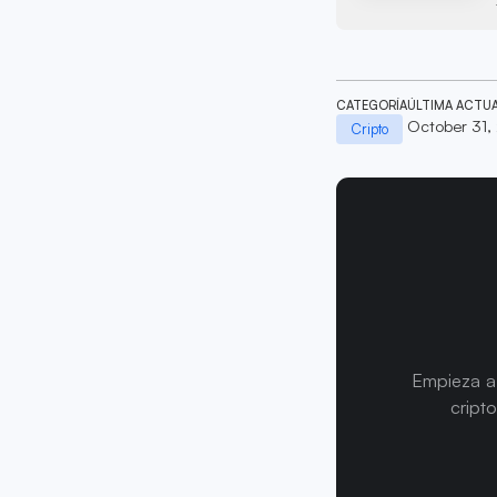
CATEGORÍA
ÚLTIMA ACTU
October 31,
Cripto
Empieza a 
cript