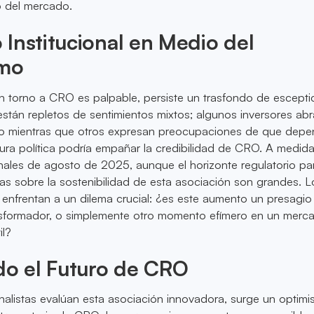
o del mercado.
Institucional en Medio del
smo
n torno a CRO es palpable, persiste un trasfondo de escepti
 están repletos de sentimientos mixtos; algunos inversores ab
o mientras que otros expresan preocupaciones de que depe
ura política podría empañar la credibilidad de CRO. A medid
nales de agosto de 2025, aunque el horizonte regulatorio pa
tas sobre la sostenibilidad de esta asociación son grandes. L
 enfrentan a un dilema crucial: ¿es este aumento un presagio
nsformador, o simplemente otro momento efímero en un merc
il?
do el Futuro de CRO
nalistas evalúan esta asociación innovadora, surge un optim