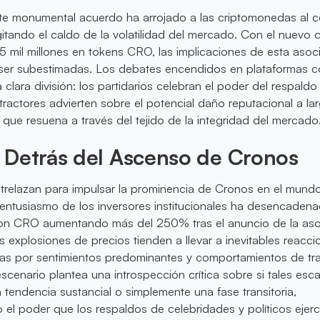
ste monumental acuerdo ha arrojado a las criptomonedas al c
gitando el caldo de la volatilidad del mercado. Con el nuevo c
 mil millones en tokens CRO, las implicaciones de esta asoc
 ser subestimadas. Los debates encendidos en plataformas 
lara división: los partidarios celebran el poder del respaldo 
tractores advierten sobre el potencial daño reputacional a la
ue resuena a través del tejido de la integridad del mercado
 Detrás del Ascenso de Cronos
ntrelazan para impulsar la prominencia de Cronos en el mund
El entusiasmo de los inversores institucionales ha desencaden
on CRO aumentando más del 250% tras el anuncio de la aso
s explosiones de precios tienden a llevar a inevitables reacci
as por sentimientos predominantes y comportamientos de tr
escenario plantea una introspección crítica sobre si tales esc
 tendencia sustancial o simplemente una fase transitoria,
el poder que los respaldos de celebridades y políticos ejer