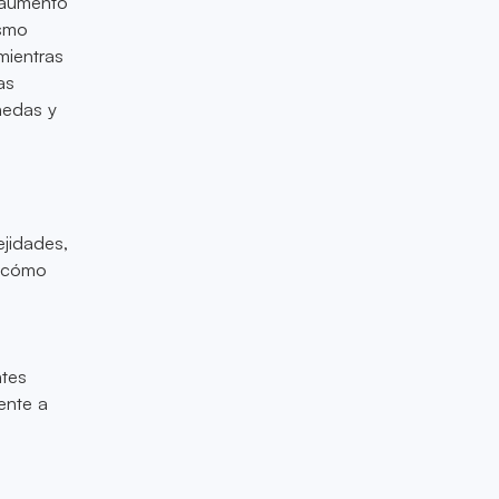
 aumento
ismo
mientras
as
nedas y
jidades,
e cómo
ntes
ente a