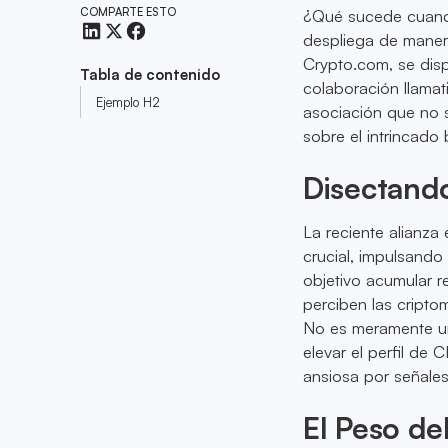
COMPARTE ESTO
¿Qué sucede cuando
despliega de manera
Crypto.com, se disp
Tabla de contenido
colaboración llama
Ejemplo H2
asociación que no s
sobre el intrincado 
Disectando
La reciente alianza
crucial, impulsando
objetivo acumular r
perciben las cript
No es meramente un
elevar el perfil de
ansiosa por señales
El Peso de