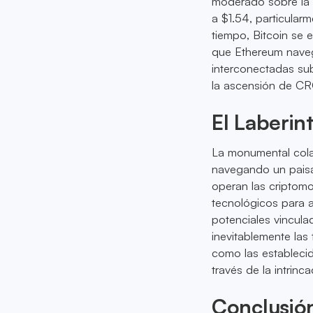
moderado sobre la 
a $1.54, particular
tiempo, Bitcoin se 
que Ethereum navega
interconectadas su
la ascensión de CR
El Laberin
La monumental cola
navegando un paisa
operan las criptom
tecnológicos para ar
potenciales vincul
inevitablemente las
como las estableci
través de la intrinc
Conclusió