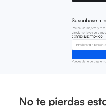
Suscríbase a n
Reciba las mejores y más 
directamente en su bande
CORREO ELECTRÓNICO
Puedes darte de baja en 
No te pierdas est