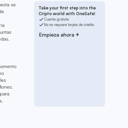
esta se
Take your first step into the
de
Cripto world with OneSafe!
Cuenta gratuita
una
No se requiere tarjeta de crédito
guntas
Empieza ahora
edas.
 momento
mo
les
lones.
 para
a,