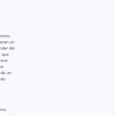
cismo.
razan un
nder del
a que
rece
os
 de un
ado
ismo