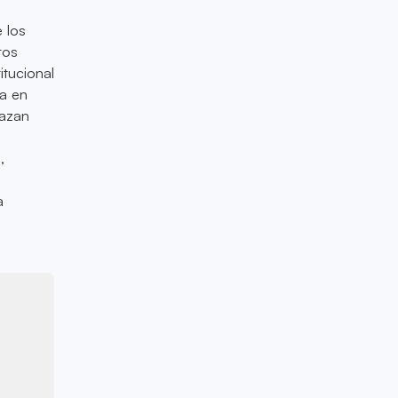
 los
tos
itucional
ia en
razan
,
a