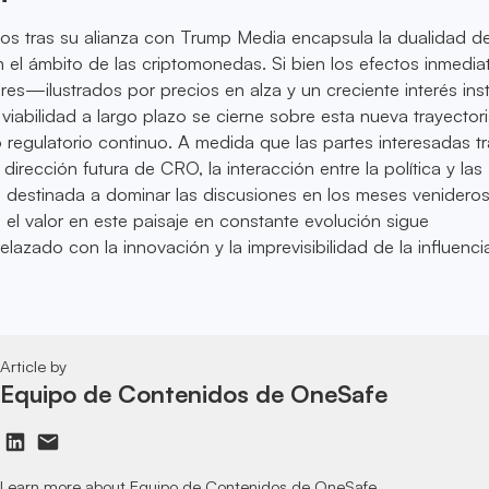
os tras su alianza con Trump Media encapsula la dualidad de
n el ámbito de las criptomonedas. Si bien los efectos inmedia
s—ilustrados por precios en alza y un creciente interés inst
viabilidad a largo plazo se cierne sobre esta nueva trayector
o regulatorio continuo. A medida que las partes interesadas t
 dirección futura de CRO, la interacción entre la política y las
 destinada a dominar las discusiones en los meses venideros
l valor en este paisaje en constante evolución sigue
lazado con la innovación y la imprevisibilidad de la influenci
Article by
Equipo de Contenidos de OneSafe
Learn more about Equipo de Contenidos de OneSafe