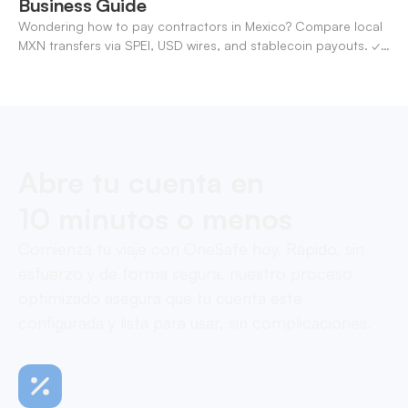
Business Guide
Wondering how to pay contractors in Mexico? Compare local
MXN transfers via SPEI, USD wires, and stablecoin payouts. ✓
Pay contractors with OneSafe.
Abre tu cuenta en
10 minutos o menos
Comienza tu viaje con OneSafe hoy. Rápido, sin
esfuerzo y de forma segura, nuestro proceso
optimizado asegura que tu cuenta esté
configurada y lista para usar, sin complicaciones.