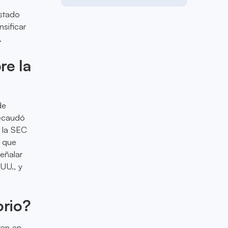
s
estado
sificar
.
re la
de
recaudó
e la SEC
s que
señalar
UU., y
orio?
ran en