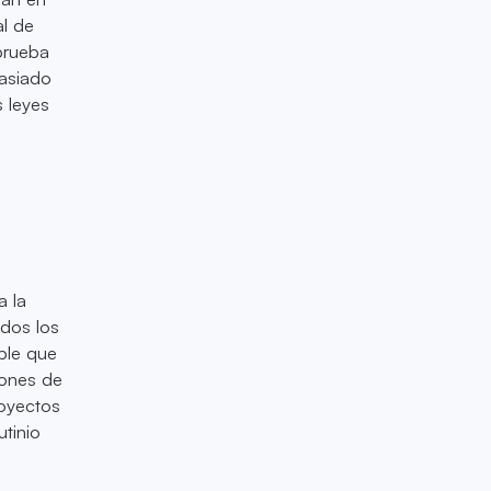
al de
prueba
masiado
s leyes
a la
odos los
ble que
iones de
royectos
utinio