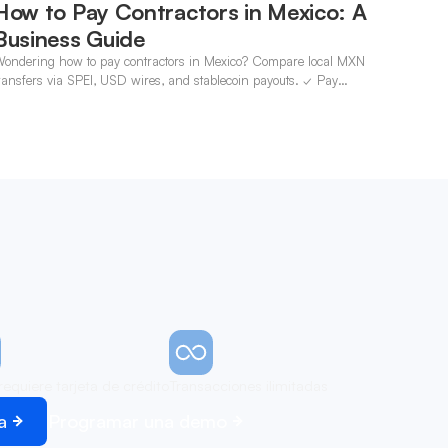
How to Pay Contractors in Mexico: A
Business Guide
ondering how to pay contractors in Mexico? Compare local MXN
ransfers via SPEI, USD wires, and stablecoin payouts. ✓ Pay
ontractors with OneSafe.
requiere tarjeta de crédito
Transacciones ilimitadas
a
Programar una demo