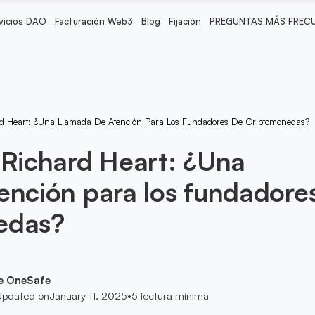
vicios DAO
Facturación Web3
Blog
Fijación
PREGUNTAS MÁS FREC
rd Heart: ¿Una Llamada De Atención Para Los Fundadores De Criptomonedas?
 Richard Heart: ¿Una
ención para los fundadore
edas?
e OneSafe
Updated on
January 11, 2025
•
5
lectura mínima