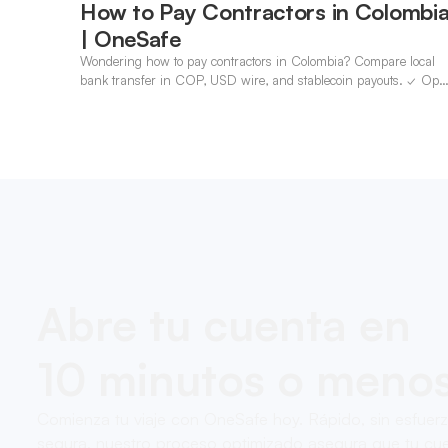
How to Pay Contractors in Colombi
| OneSafe
Wondering how to pay contractors in Colombia? Compare local
bank transfer in COP, USD wire, and stablecoin payouts. ✓ Ope
an account with OneSafe.
Abre tu cuenta en
10 minutos o meno
Comienza tu viaje con OneSafe hoy. Rápido, sin esfuer
segura, nuestro proceso optimizado asegura que tu cue