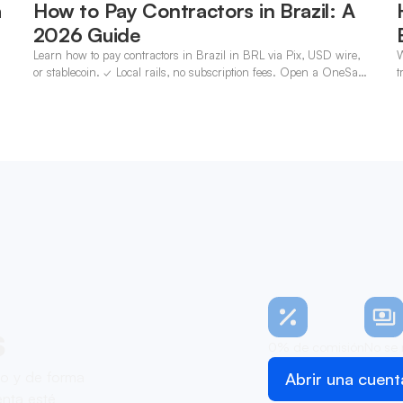
a
How to Pay Contractors in Brazil: A
2026 Guide
Learn how to pay contractors in Brazil in BRL via Pix, USD wire,
W
n
or stablecoin. ✓ Local rails, no subscription fees. Open a OneSafe
t
account today.
c
s
0% de comisión
No se 
zo y de forma
Abrir una cuent
nta esté