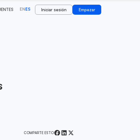
EN
ES
UENTES
Iniciar sesión
Empezar
s
COMPARTE ESTO