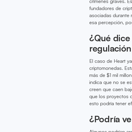
crímenes graves. Es
fundadores de crip
asociadas durante m
esa percepción, po
¿Qué dice 
regulació
El caso de Heart ya
criptomonedas. Est
más de $1 mil millo
indica que no se e
creen que caen bajo 
que los proyectos d
esto podría tener e
¿Podría ve
Algunos podrían ar