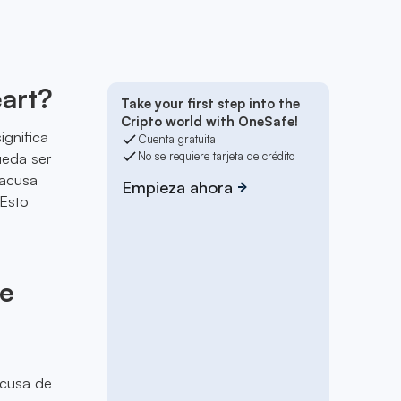
eart?
Take your first step into the
Cripto world with OneSafe!
ignifica
Cuenta gratuita
ueda ser
No se requiere tarjeta de crédito
 acusa
Empieza ahora
 Esto
de
acusa de