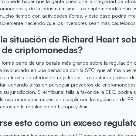
to puede hacer que la gente cuestione la integridad de otro
tomonedas y de la industria misma. Las criptomonedas han 
ucho tiempo con actividades ilícitas, y este caso podría inten
siblemente haciendo que los inversores sean más cautelosos
la situación de Richard Heart sob
n de criptomonedas?
 forma parte de una batalla más grande sobre la regulación 
á involucrado en una demanda con la SEC, que afirma que 
nes a través de ofertas no registradas. La postura agresiva d
stán echando atrás en perseguir proyectos de criptomoneda
su jurisdicción. Si el tribunal falla a favor de la SEC, podría 
e criptomonedas necesitan cumplir con la regulación de EE. 
fectos en la regulación en Europa y Asia.
rse esto como un exceso regulat
gumentar que las acciones de la SEC son excesivas. Se cent