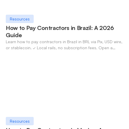
Resources
How to Pay Contractors in Brazil: A 2026
Guide
Learn how to pay contractors in Brazil in BRL via Pix, USD wire,
or stablecoin. ✓ Local rails, no subscription fees. Open a
OneSafe account today.
Resources