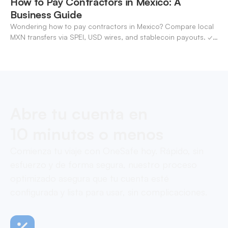
How to Pay Contractors in Mexico: A
Business Guide
Wondering how to pay contractors in Mexico? Compare local
MXN transfers via SPEI, USD wires, and stablecoin payouts. ✓
Pay contractors with OneSafe.
Abre tu cuenta en
10 minutos o menos
Comienza tu viaje con OneSafe hoy. Rápido, sin
esfuerzo y de forma segura, nuestro proceso
optimizado asegura que tu cuenta esté
configurada y lista para usar, sin complicaciones.