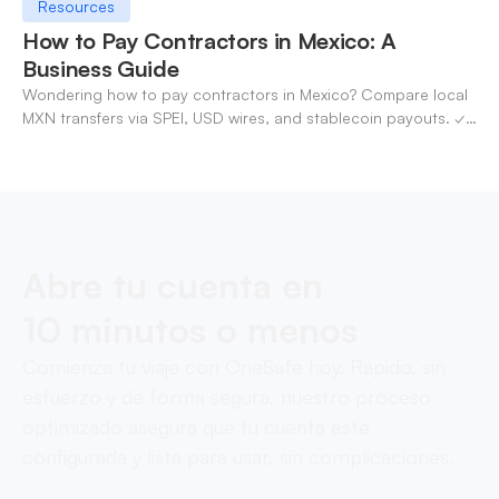
Resources
How to Pay Contractors in Mexico: A
Business Guide
Wondering how to pay contractors in Mexico? Compare local
MXN transfers via SPEI, USD wires, and stablecoin payouts. ✓
Pay contractors with OneSafe.
Abre tu cuenta en
10 minutos o menos
Comienza tu viaje con OneSafe hoy. Rápido, sin
esfuerzo y de forma segura, nuestro proceso
optimizado asegura que tu cuenta esté
configurada y lista para usar, sin complicaciones.