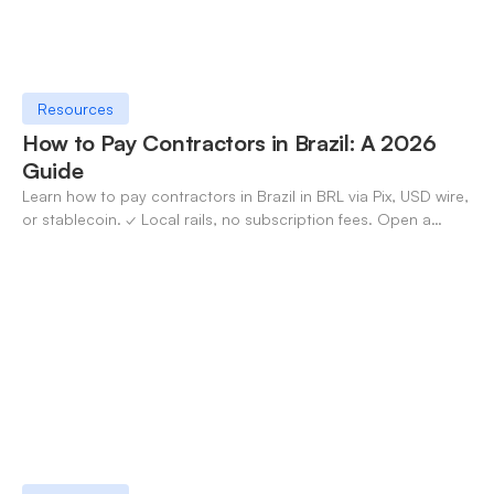
Resources
How to Pay Contractors in Brazil: A 2026
Guide
Learn how to pay contractors in Brazil in BRL via Pix, USD wire,
or stablecoin. ✓ Local rails, no subscription fees. Open a
OneSafe account today.