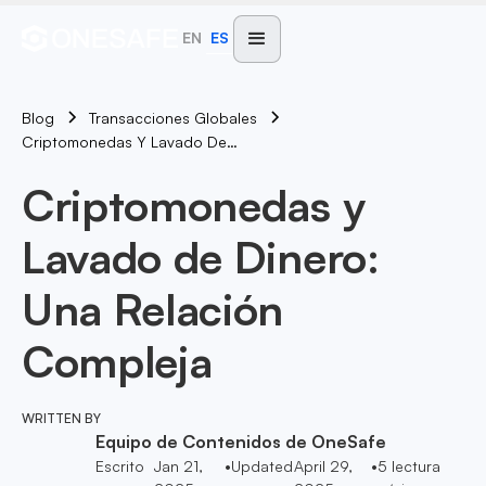
EN
ES
Blog
Transacciones Globales
Criptomonedas Y Lavado De Dinero: Una Relación Compleja
Criptomonedas y
Lavado de Dinero:
Una Relación
Compleja
WRITTEN BY
Equipo de Contenidos de OneSafe
Escrito
Jan 21,
•
Updated
April 29,
•
5
lectura