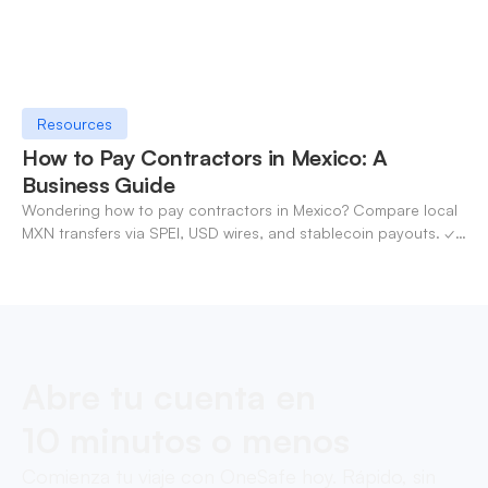
Resources
How to Pay Contractors in Mexico: A
Business Guide
Wondering how to pay contractors in Mexico? Compare local
MXN transfers via SPEI, USD wires, and stablecoin payouts. ✓
Pay contractors with OneSafe.
Abre tu cuenta en
10 minutos o menos
Comienza tu viaje con OneSafe hoy. Rápido, sin