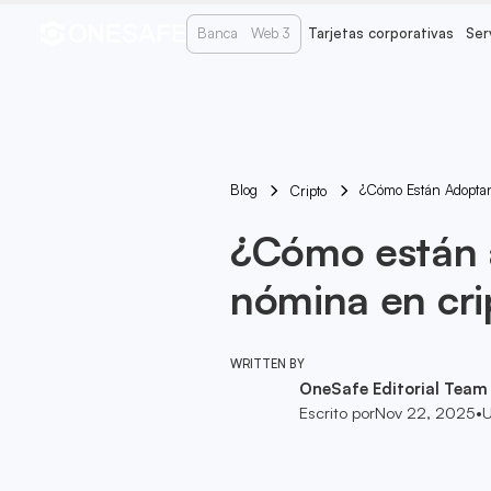
Banca
Web 3
Tarjetas corporativas
Ser
Blog
¿Cómo Están Adoptan
Cripto
¿Cómo están a
nómina en cr
WRITTEN BY
OneSafe Editorial Team
Escrito por
Nov 22, 2025
•
U