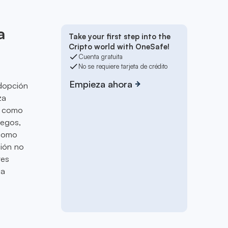
a
Take your first step into the
Cripto world with OneSafe!
Cuenta gratuita
No se requiere tarjeta de crédito
a
Empieza ahora
adopción
za
s como
uegos,
 como
ión no
tes
la