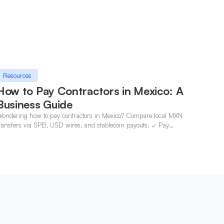
Resources
How to Pay Contractors in Mexico: A
Business Guide
ondering how to pay contractors in Mexico? Compare local MXN
ransfers via SPEI, USD wires, and stablecoin payouts. ✓ Pay
ontractors with OneSafe.