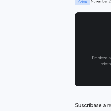
November 2
Cripto
Empieza a 
cript
Suscríbase a n