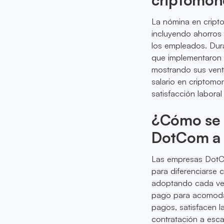
La nómina en cript
incluyendo ahorros 
los empleados. Dura
que implementaron 
mostrando sus venta
salario en criptomo
satisfacción labora
¿Cómo se 
DotCom a 
Las empresas DotCo
para diferenciarse 
adoptando cada ve
pago para acomodar 
pagos, satisfacen l
contratación a esca