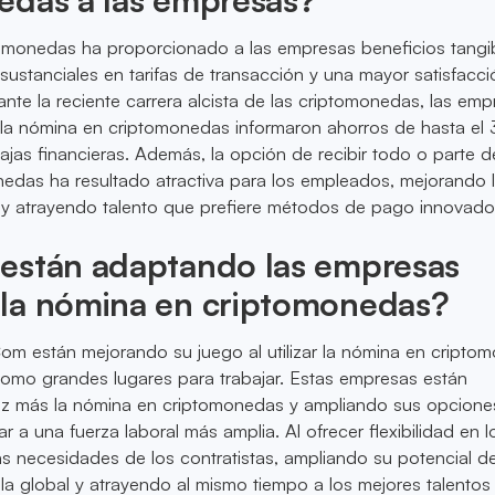
omonedas ha proporcionado a las empresas beneficios tangib
sustanciales en tarifas de transacción y una mayor satisfacc
nte la reciente carrera alcista de las criptomonedas, las em
la nómina en criptomonedas informaron ahorros de hasta el
jas financieras. Además, la opción de recibir todo o parte d
nedas ha resultado atractiva para los empleados, mejorando 
l y atrayendo talento que prefiere métodos de pago innovado
están adaptando las empresas
la nómina en criptomonedas?
m están mejorando su juego al utilizar la nómina en cripto
como grandes lugares para trabajar. Estas empresas están
z más la nómina en criptomonedas y ampliando sus opcione
a una fuerza laboral más amplia. Al ofrecer flexibilidad en l
as necesidades de los contratistas, ampliando su potencial d
la global y atrayendo al mismo tiempo a los mejores talentos 