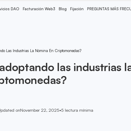
vicios DAO
Facturación Web3
Blog
Fijación
PREGUNTAS MÁS FREC
do Las Industrias La Nómina En Criptomonedas?
doptando las industrias l
iptomonedas?
pdated on
November 22, 2025
•
5
lectura mínima