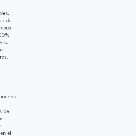
les,
ión de
presas
 30%,
e su
la
res.
monedas
s de
os
e
en el