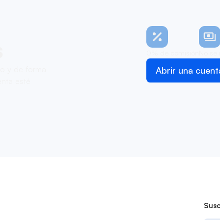
s
0% de comisión
No se 
zo y de forma
Abrir una cuent
nta esté
Susc