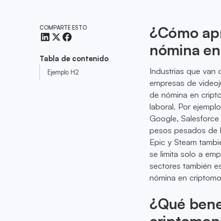
¿Cómo apro
COMPARTE ESTO
nómina en
Tabla de contenido
Industrias que van
Ejemplo H2
empresas de videoju
de nómina en cript
laboral. Por ejempl
Google, Salesforce 
pesos pesados de l
Epic y Steam tambi
se limita solo a em
sectores también e
nómina en criptom
¿Qué benef
criptomon