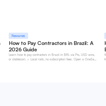
Resources
a
How to Pay Contractors in Brazil: A
2026 Guide
Learn how to pay contractors in Brazil in BRL via Pix, USD wire,
W
n
or stablecoin. ✓ Local rails, no subscription fees. Open a OneSafe
t
account today.
c