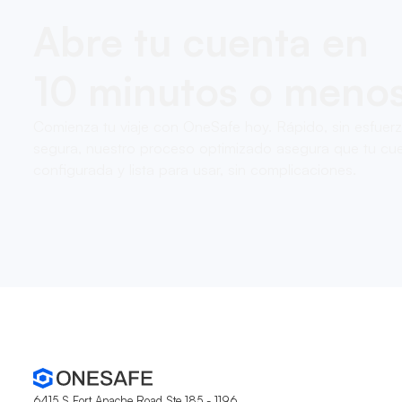
Abre tu cuenta en
10 minutos o meno
Comienza tu viaje con OneSafe hoy. Rápido, sin esfuer
segura, nuestro proceso optimizado asegura que tu cue
configurada y lista para usar, sin complicaciones.
6415 S Fort Apache Road Ste 185 - 1196