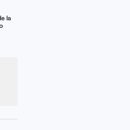
e la
o
s