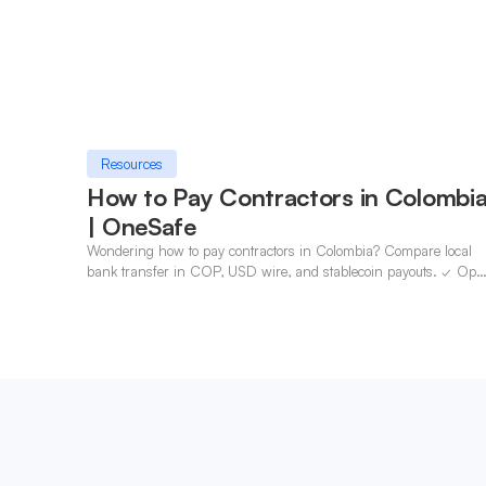
Resources
How to Pay Contractors in Colombi
| OneSafe
Wondering how to pay contractors in Colombia? Compare local
bank transfer in COP, USD wire, and stablecoin payouts. ✓ Ope
an account with OneSafe.