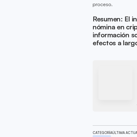
proceso.
Resumen: El in
nómina en cri
información so
efectos a largo
CATEGORÍA
ÚLTIMA ACTU