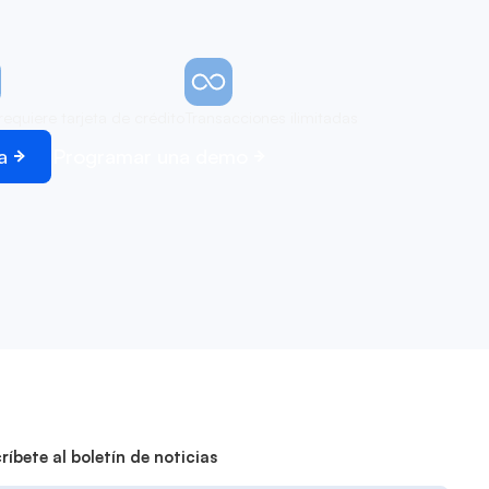
requiere tarjeta de crédito
Transacciones ilimitadas
a
Programar una demo
ríbete al boletín de noticias