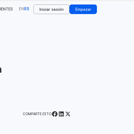
EN
ES
UENTES
Iniciar sesión
Empezar
a
COMPARTE ESTO