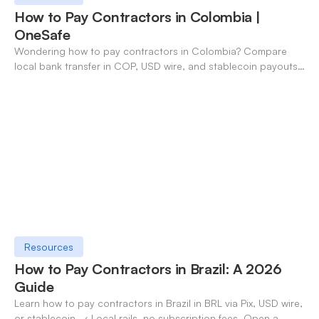
How to Pay Contractors in Colombia |
OneSafe
Wondering how to pay contractors in Colombia? Compare
local bank transfer in COP, USD wire, and stablecoin payouts.
✓ Open an account with OneSafe.
Resources
How to Pay Contractors in Brazil: A 2026
Guide
Learn how to pay contractors in Brazil in BRL via Pix, USD wire,
or stablecoin. ✓ Local rails, no subscription fees. Open a