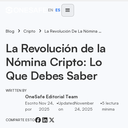
EN
ES
Blog
La Revolución De La Nómina Cripto: Lo Que Debes Saber
Cripto
La Revolución de la
Nómina Cripto: Lo
Que Debes Saber
WRITTEN BY
OneSafe Editorial Team
Escrito
Nov 24,
•
Updated
November
•
5
lectura
por
2025
on
24, 2025
mínima
COMPARTE ESTO