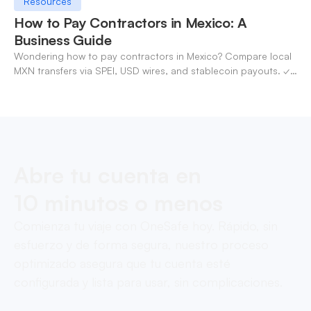
Resources
How to Pay Contractors in Mexico: A
Business Guide
Wondering how to pay contractors in Mexico? Compare local
MXN transfers via SPEI, USD wires, and stablecoin payouts. ✓
Pay contractors with OneSafe.
Abre tu cuenta en
10 minutos o menos
Comienza tu viaje con OneSafe hoy. Rápido, sin
esfuerzo y de forma segura, nuestro proceso
optimizado asegura que tu cuenta esté
configurada y lista para usar, sin complicaciones.