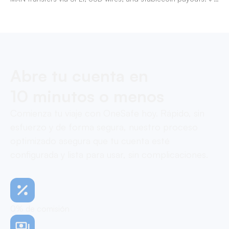
Pay contractors with OneSafe.
Abre tu cuenta en
10 minutos o menos
Comienza tu viaje con OneSafe hoy. Rápido, sin
esfuerzo y de forma segura, nuestro proceso
optimizado asegura que tu cuenta esté
configurada y lista para usar, sin complicaciones.
0% de comisión