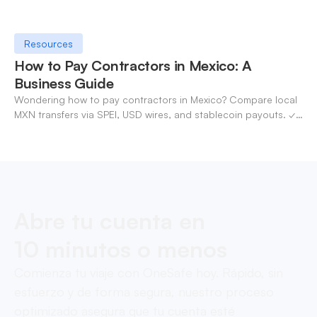
Resources
How to Pay Contractors in Mexico: A
Business Guide
Wondering how to pay contractors in Mexico? Compare local
MXN transfers via SPEI, USD wires, and stablecoin payouts. ✓
Pay contractors with OneSafe.
Abre tu cuenta en
10 minutos o menos
Comienza tu viaje con OneSafe hoy. Rápido, sin
esfuerzo y de forma segura, nuestro proceso
optimizado asegura que tu cuenta esté