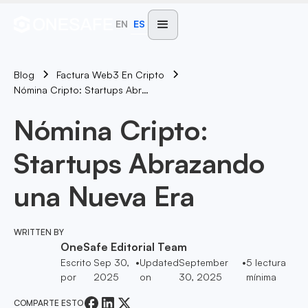
EN
ES
Blog
Factura Web3 En Cripto
Nómina Cripto: Startups Abrazando Una Nueva Era
Nómina Cripto:
Startups Abrazando
una Nueva Era
WRITTEN BY
OneSafe Editorial Team
Escrito
Sep 30,
•
Updated
September
•
5
lectura
por
2025
on
30, 2025
mínima
COMPARTE ESTO