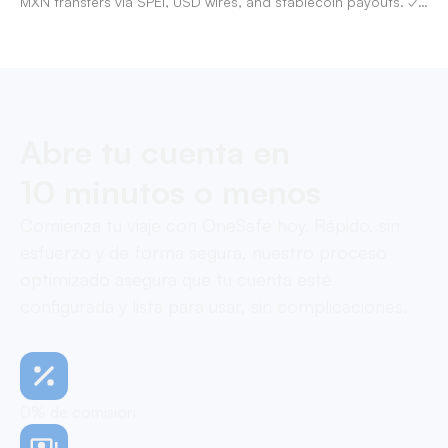
MXN transfers via SPEI, USD wires, and stablecoin payouts. ✓
Pay contractors with OneSafe.
Abre tu cuenta en
10 minutos o menos
Comienza tu viaje con OneSafe hoy. Rápido, sin
esfuerzo y de forma segura, nuestro proceso
optimizado asegura que tu cuenta esté
configurada y lista para usar, sin complicaciones.
0% de comisión