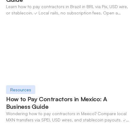
Learn how to pay contractors in Brazil in BRL via Pix, USD wire,
or stablecoin. ✓ Local rails, no subscription fees. Open a
OneSafe account today.
Resources
How to Pay Contractors in Mexico: A
Business Guide
Wondering how to pay contractors in Mexico? Compare local
MXN transfers via SPEI, USD wires, and stablecoin payouts. ✓
Pay contractors with OneSafe.