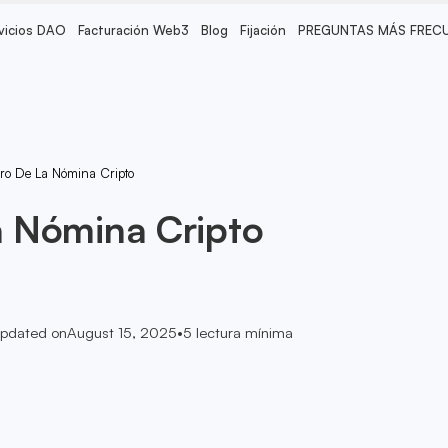
vicios DAO
Facturación Web3
Blog
Fijación
PREGUNTAS MÁS FREC
uro De La Nómina Cripto
la Nómina Cripto
pdated on
August 15, 2025
•
5
lectura mínima