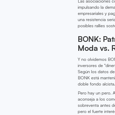
Las asociaciones c
impulsando la deman
empresariales y pag
una resistencia ser
posibles rallies sos
BONK: Pat
Moda vs. 
Y no olvidemos BON
inversores de "dine
Según los datos de 
BONK está manteni
doble fondo alcista
Pero hay un pero. 
aconseja a los come
sobreventa antes de
pero el fuerte inter