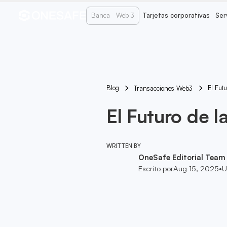
Banca
Web 3
Tarjetas corporativas
Ser
Blog
El Fut
Transacciones Web3
El Futuro de 
WRITTEN BY
OneSafe Editorial Team
Escrito por
Aug 15, 2025
•
U