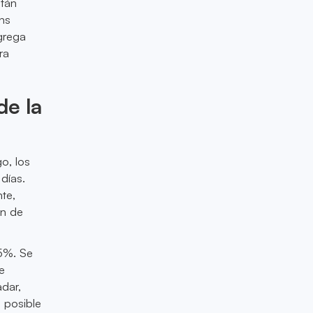
stán
ns
agrega
ra
de la
o, los
días.
te,
ón de
25%. Se
e
adar,
n posible