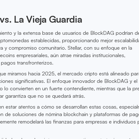
s. La Vieja Guardia
miento y la extensa base de usuarios de BlockDAG podrían de
riptomonedas establecidas, proporcionando mejor escalabilid
era y compromiso comunitario. Stellar, con su enfoque en la
ecoins empresariales, aún atrae miradas institucionales,
pagos transfronterizos.
que miramos hacia 2025, el mercado cripto está alineado par
iones significativas. El enfoque innovador de BlockDAG y el
o lo convierten en un fuerte contendiente, mientras que la pr
lar garantiza que no se quedará atrás.
en estar atentos a cómo se desarrollan estas cosas, especia
ión de soluciones de nómina blockchain y plataformas de pa
lemente remodelará las finanzas para empresas e individuos 