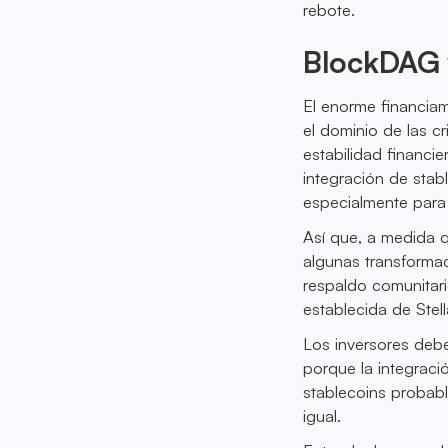
rebote.
BlockDAG v
El enorme financia
el dominio de las c
estabilidad financi
integración de stabl
especialmente para 
Así que, a medida 
algunas transformac
respaldo comunitari
establecida de Stel
Los inversores deb
porque la integrac
stablecoins probab
igual.