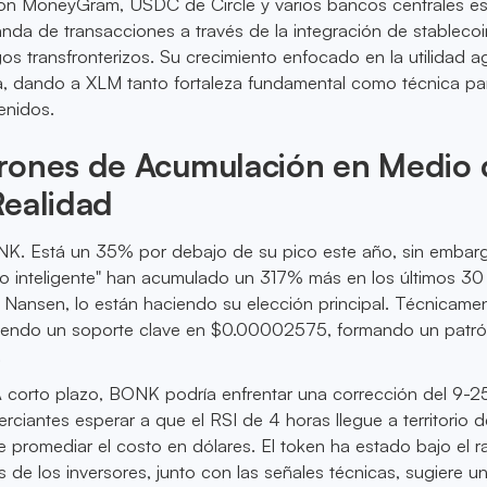
on MoneyGram, USDC de Circle y varios bancos centrales e
da de transacciones a través de la integración de stablecoi
os transfronterizos. Su crecimiento enfocado en la utilidad 
ia, dando a XLM tanto fortaleza fundamental como técnica pa
tenidos.
rones de Acumulación en Medio 
Realidad
K. Está un 35% por debajo de su pico este año, sin embarg
ro inteligente" han acumulado un 317% más en los últimos 30 
Nansen, lo están haciendo su elección principal. Técnicamen
endo un soporte clave en $0.00002575, formando un patr
.
A corto plazo, BONK podría enfrentar una corrección del 9-
rciantes esperar a que el RSI de 4 horas llegue a territorio d
 promediar el costo en dólares. El token ha estado bajo el r
és de los inversores, junto con las señales técnicas, sugiere u