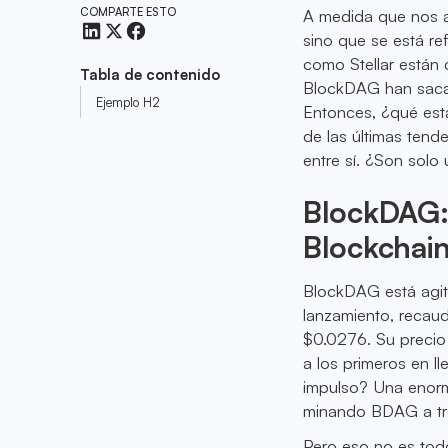
COMPARTE ESTO
A medida que nos a
sino que se está r
como Stellar están
Tabla de contenido
BlockDAG han sacad
Ejemplo H2
Entonces, ¿qué est
de las últimas ten
entre sí. ¿Son solo
BlockDAG:
Blockchai
BlockDAG está agita
lanzamiento, recau
$0.0276. Su precio
a los primeros en l
impulso? Una enorm
minando BDAG a trav
Pero eso no es tod