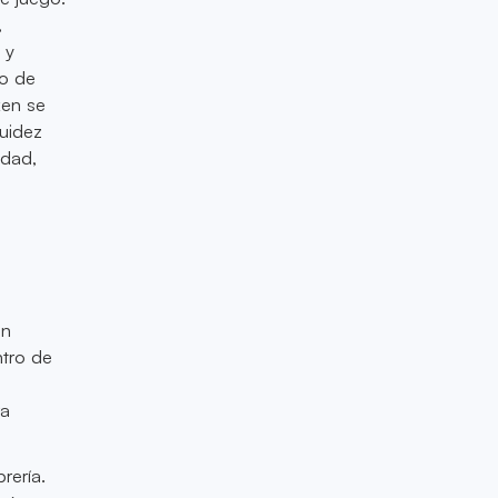
,
 y
so de
ken se
uidez
idad,
en
ntro de
ra
rería.