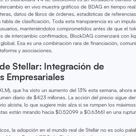
intercambio en vivo muestra gráficos de BDAG en tiempo real
teras, datos de libros de órdenes, estadísticas de referencias
 tabla de clasificación. Toda esta transparencia es un impul
 usuarios, manteniéndolos comprometidos antes de que el to
ados de intercambio confirmados, BlockDAG comenzará con liq
 global. Esa es una combinación rara de financiación, comun
taforma y asociaciones.
 de Stellar: Integración de
s Empresariales
 (XLM), que ha visto un aumento del 13% esta semana, ahora 
men diario de $423 millones. La acción del precio sigue de
rio alcista, lo que sugiere más alza si se rompen los máximos
istas están mirando hacia $0.52099 a $0.63661 en una ruptu
icos, la adopción en el mundo real de Stellar no es solo palab