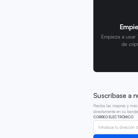
Empie
Empieza a usar 
de crip
Suscríbase a n
Reciba las mejores y más 
directamente en su bande
CORREO ELECTRÓNICO