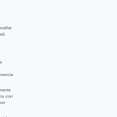
safiar
ad,
a
esencia
lmente
gos con
por