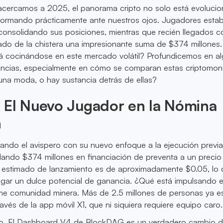
cercamos a 2025, el panorama cripto no solo está evoluci
eformando prácticamente ante nuestros ojos. Jugadores esta
 consolidando sus posiciones, mientras que recién llegados 
o de la chistera una impresionante suma de $374 millones.
á cocinándose en este mercado volátil? Profundicemos en a
dencias, especialmente en cómo se comparan estas criptomo
 una moda, o hay sustancia detrás de ellas?
 El Nuevo Jugador en la Nómina
n
ndo el avispero con su nuevo enfoque a la ejecución previa
dando $374 millones en financiación de preventa a un precio
 estimado de lanzamiento es de aproximadamente $0.05, lo
legar un dulce potencial de ganancia. ¿Qué está impulsando 
e comunidad minera. Más de 2.5 millones de personas ya e
és de la app móvil X1, que ni siquiera requiere equipo caro.
o. El Dashboard V4 de BlockDAG es un verdadero cambio d