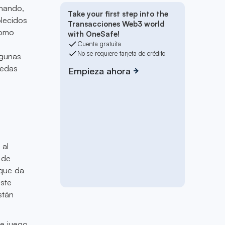
onando,
Take your first step into the
blecidos
Transacciones Web3 world
como
with OneSafe!
Cuenta gratuita
No se requiere tarjeta de crédito
lgunas
nedas
Empieza ahora
 al
 de
 que da
este
stán
e juego.