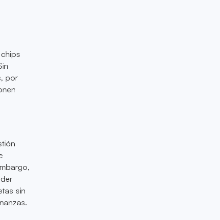
 chips
Sin
, por
ionen
stión
e
 embargo,
nder
etas sin
inanzas.