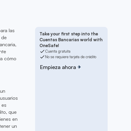
ara las
Take your first step into the
a de
Cuentas Bancarias world with
ancaria,
OneSafe!
nte
Cuenta gratuita
No se requiere tarjeta de crédito
ca cómo
Empieza ahora
 un
 usuarios
o es
ito, que
tienes en
ntener un