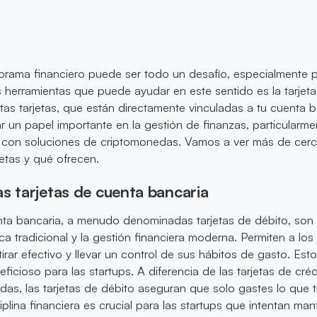
orama financiero puede ser todo un desafío, especialmente p
s herramientas que puede ayudar en este sentido es la tarjet
tas tarjetas, que están directamente vinculadas a tu cuenta b
un papel importante en la gestión de finanzas, particularme
 con soluciones de criptomonedas. Vamos a ver más de cer
jetas y qué ofrecen.
s tarjetas de cuenta bancaria
enta bancaria, a menudo denominadas tarjetas de débito, son
ca tradicional y la gestión financiera moderna. Permiten a los
tirar efectivo y llevar un control de sus hábitos de gasto. Est
ficioso para las startups. A diferencia de las tarjetas de créd
das, las tarjetas de débito aseguran que solo gastes lo que 
iplina financiera es crucial para las startups que intentan ma