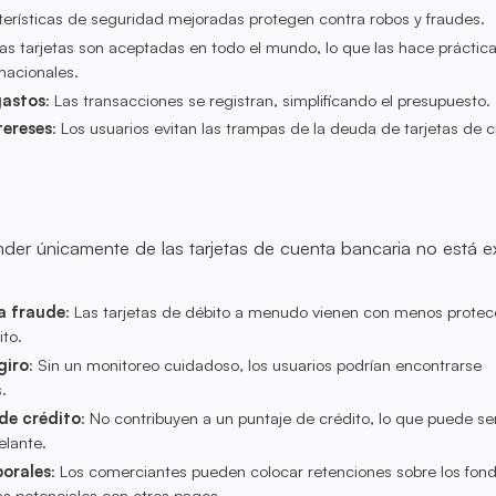
terísticas de seguridad mejoradas protegen contra robos y fraudes.
tas tarjetas son aceptadas en todo el mundo, lo que las hace práctic
nacionales.
gastos
: Las transacciones se registran, simplificando el presupuesto.
tereses
: Los usuarios evitan las trampas de la deuda de tarjetas de c
der únicamente de las tarjetas de cuenta bancaria no está e
a fraude
: Las tarjetas de débito a menudo vienen con menos protec
ito.
giro
: Sin un monitoreo cuidadoso, los usuarios podrían encontrarse
.
de crédito
: No contribuyen a un puntaje de crédito, lo que puede se
lante.
orales
: Los comerciantes pueden colocar retenciones sobre los fond
 potenciales con otros pagos.