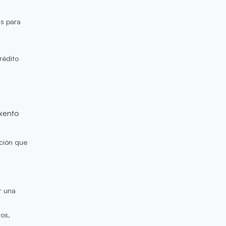
as para
rédito
xento
ción que
r una
os,