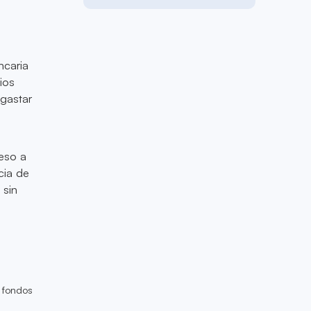
ncaria
ios
 gastar
ceso a
cia de
 sin
 fondos