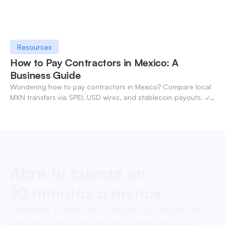
Resources
How to Pay Contractors in Mexico: A
Business Guide
Wondering how to pay contractors in Mexico? Compare local
MXN transfers via SPEI, USD wires, and stablecoin payouts. ✓
Pay contractors with OneSafe.
Abre tu cuenta en
10 minutos o menos
Comienza tu viaje con OneSafe hoy. Rápido, sin
esfuerzo y de forma segura, nuestro proceso