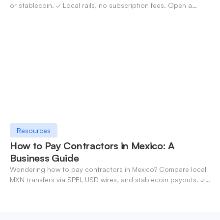
or stablecoin. ✓ Local rails, no subscription fees. Open a
OneSafe account today.
Resources
How to Pay Contractors in Mexico: A
Business Guide
Wondering how to pay contractors in Mexico? Compare local
MXN transfers via SPEI, USD wires, and stablecoin payouts. ✓
Pay contractors with OneSafe.