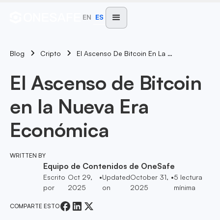
EN
ES
Blog
El Ascenso De Bitcoin En La Nueva Era Económica
Cripto
El Ascenso de Bitcoin
en la Nueva Era
Económica
WRITTEN BY
Equipo de Contenidos de OneSafe
Escrito
Oct 29,
•
Updated
October 31,
•
5
lectura
por
2025
on
2025
mínima
COMPARTE ESTO