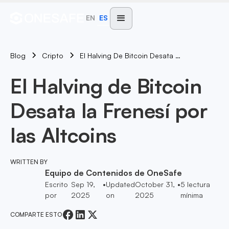
EN
ES
Blog
El Halving De Bitcoin Desata La Frenesí Por Las Altcoins
Cripto
El Halving de Bitcoin
Desata la Frenesí por
las Altcoins
WRITTEN BY
Equipo de Contenidos de OneSafe
Escrito
Sep 19,
•
Updated
October 31,
•
5
lectura
por
2025
on
2025
mínima
COMPARTE ESTO