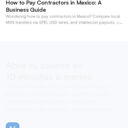
How to Pay Contractors in Mexico: A
Business Guide
Wondering how to pay contractors in Mexico? Compare local
MXN transfers via SPEI, USD wires, and stablecoin payouts. ✓
Pay contractors with OneSafe.
Abre tu cuenta en
10 minutos o menos
Comienza tu viaje con OneSafe hoy. Rápido, sin
esfuerzo y de forma segura, nuestro proceso
optimizado asegura que tu cuenta esté
configurada y lista para usar, sin complicaciones.